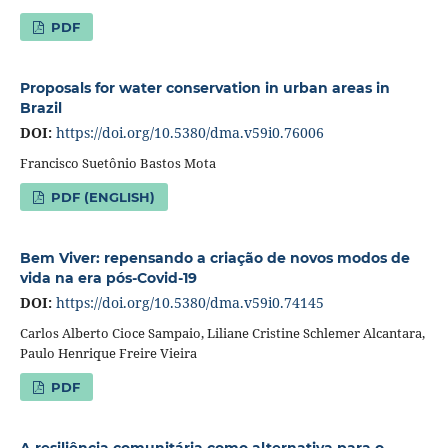
PDF
Proposals for water conservation in urban areas in
Brazil
DOI:
https://doi.org/10.5380/dma.v59i0.76006
Francisco Suetônio Bastos Mota
PDF (ENGLISH)
Bem Viver: repensando a criação de novos modos de
vida na era pós-Covid-19
DOI:
https://doi.org/10.5380/dma.v59i0.74145
Carlos Alberto Cioce Sampaio, Liliane Cristine Schlemer Alcantara,
Paulo Henrique Freire Vieira
PDF
A resiliência comunitária como alternativa para o