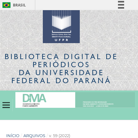
BRASIL
Simplifique!
Comunica BR
Participe
Acesso à informação
Legislação
BIBLIOTECA DIGITAL
DE
Canais
PERIÓDICOS
DA UNIVERSIDADE
FEDERAL DO PARANÁ
INÍCIO
/
ARQUIVOS
/
v. 59 (2022)