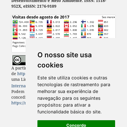
Desenvolvimento e Meio Ambiente. ISSN: 1518-
952X, eISSN: 2176-9109
O nosso site usa
cookies
A partir de 2023, Desenvolvimento e Meio Ambiente
de
https://revistas.ufpr.br/made
está licenciada com
Este site utiliza cookies e outras
uma Licença
Creative Commons - Atribuição 4.0
tecnologias de rastreamento para
Internacional
. CC BY 4.0
melhorar sua experiência de
Podem estar disponíveis autorizações adicionais às
concedidas no âmbito desta licença em
navegação para os seguintes
https://revistas.ufpr.br/made/about
.
propósitos:
para ativar a
funcionalidade básica do site
.
Concordo