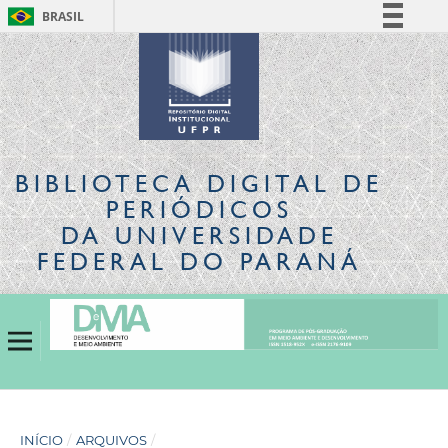
BRASIL
Simplifique!
Comunica BR
Participe
Acesso à informação
Legislação
BIBLIOTECA DIGITAL
DE
Canais
PERIÓDICOS
DA UNIVERSIDADE
FEDERAL DO PARANÁ
INÍCIO
/
ARQUIVOS
/