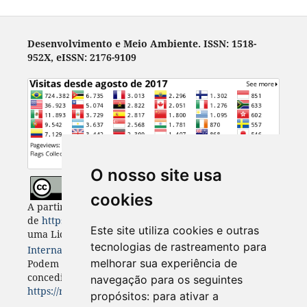
Desenvolvimento e Meio Ambiente. ISSN: 1518-
952X, eISSN: 2176-9109
O nosso site usa
cookies
A partir de 2023, Desenvolvimento e Meio Ambiente
de
https://revistas.ufpr.br/made
está licenciada com
Este site utiliza cookies e outras
uma Licença
Creative Commons - Atribuição 4.0
tecnologias de rastreamento para
Internacional
. CC BY 4.0
melhorar sua experiência de
Podem estar disponíveis autorizações adicionais às
concedidas no âmbito desta licença em
navegação para os seguintes
https://revistas.ufpr.br/made/about
.
propósitos:
para ativar a