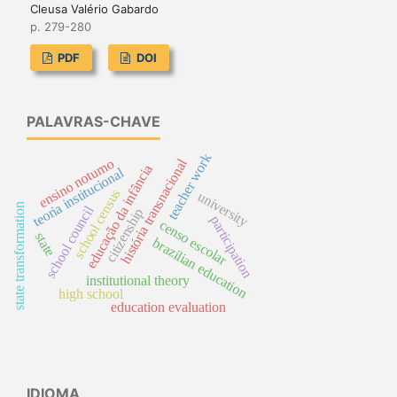
Cleusa Valério Gabardo
p. 279-280
PDF
DOI
PALAVRAS-CHAVE
teacher work
ensino noturno
história transnacional
educação da infância
teoria institucional
school census
university
state transformation
school council
citizenship
participation
censo escolar
state
brazilian education
institutional theory
high school
education evaluation
IDIOMA