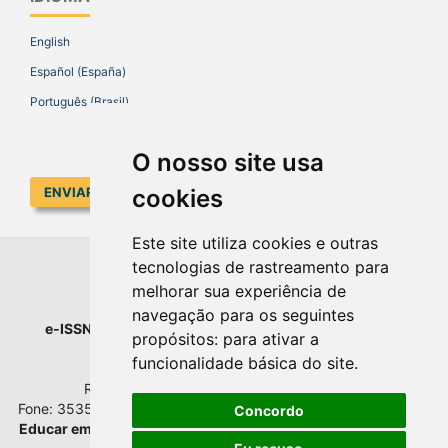
English
Español (España)
Português (Brasil)
O nosso site usa
cookies
ENVIAR SUBMISSÃO
Este site utiliza cookies e outras
tecnologias de rastreamento para
EDUCAR EM REVISTA
melhorar sua experiência de
navegação para os seguintes
e-ISSN
: 1984-0411 |
Prefixo DOI
: 10.1590 |
Qualis
: A1
propósitos:
para ativar a
Universidade Federal do Paraná
funcionalidade básica do site
.
Setor de Educação - Campus Rebouças
Rua Rockefeller, nº 57, 2.º andar - Sala 202
Fone: 3535-6207 | Bairro: Rebouças | Curitiba - Paraná - Brasil
Concordo
Educar em Revista
esta licenciada com
Creative Commons BY