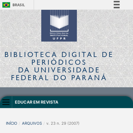
BRASIL
Simplifique!
Comunica BR
Participe
Acesso à informação
Legislação
BIBLIOTECA DIGITAL
DE
Canais
PERIÓDICOS
DA UNIVERSIDADE
FEDERAL DO PARANÁ
EDUCAR EM REVISTA
INÍCIO
/
ARQUIVOS
/
v. 23 n. 29 (2007)