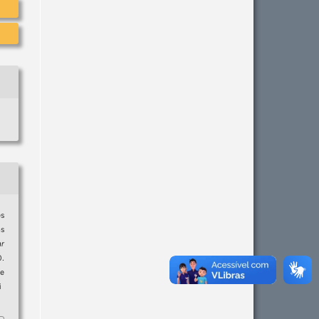
es
as
ar
.
e
i