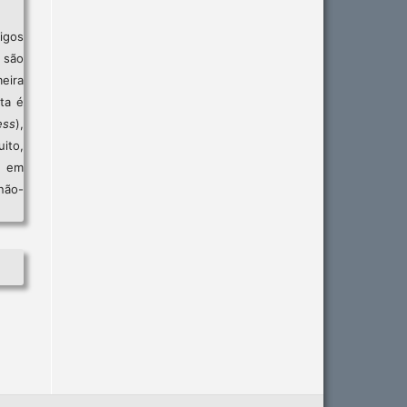
igos
são
eira
sta é
ess
),
ito,
, em
não-