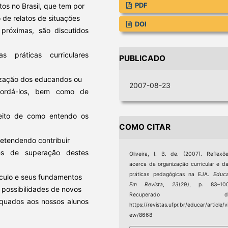
PDF
tos no Brasil, que tem por
o de relatos de situações
DOI
 próximas, são discutidos
 práticas curriculares
PUBLICADO
lização dos educandos ou
2007-08-23
ordá-los, bem como de
speito de como entendo os
COMO CITAR
retendendo contribuir
es de superação destes
Oliveira, I. B. de. (2007). Reflexõ
acerca da organização curricular e d
práticas pedagógicas na EJA.
Educ
ículo e seus fundamentos
Em Revista
,
23
(29), p. 83–100
 possibilidades de novos
Recuperado d
equados aos nossos alunos
https://revistas.ufpr.br/educar/article/v
ew/8668