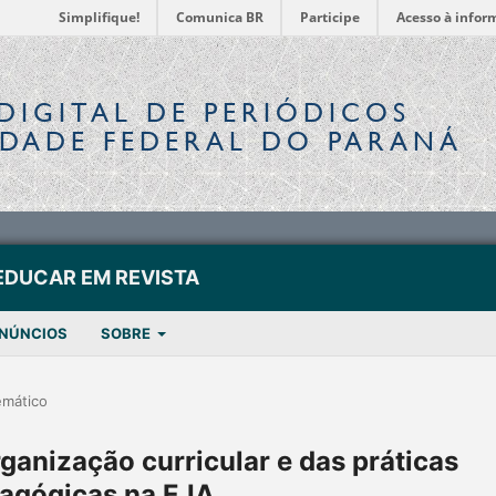
Simplifique!
Comunica BR
Participe
Acesso à infor
DIGITAL
DE PERIÓDICOS
IDADE FEDERAL DO PARANÁ
EDUCAR EM REVISTA
NÚNCIOS
SOBRE
emático
ganização curricular e das práticas
agógicas na EJA