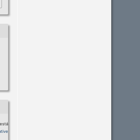
está
tive