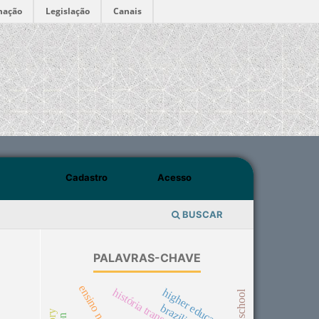
mação
Legislação
Canais
Cadastro
Acesso
BUSCAR
PALAVRAS-CHAVE
ensino noturno
higher education
história transnacional
high school