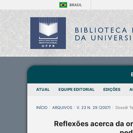
BRASIL
BIBLIOTECA 
DA UNIVERS
ATUAL
EQUIPE EDITORIAL
EDIÇÕES
A
INÍCIO
/
ARQUIVOS
/
V. 23 N. 29 (2007)
/
Dossiê T
Reflexões acerca da or
ped