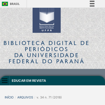
BRASIL
Simplifique!
Comunica BR
Participe
Acesso à informação
Legislação
BIBLIOTECA DIGITAL
DE
Canais
PERIÓDICOS
DA UNIVERSIDADE
FEDERAL DO PARANÁ
EDUCAR EM REVISTA
INÍCIO
/
ARQUIVOS
/
v. 34 n. 71 (2018)