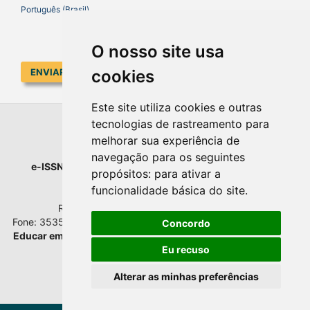
Português (Brasil)
O nosso site usa
cookies
ENVIAR SUBMISSÃO
Este site utiliza cookies e outras
tecnologias de rastreamento para
EDUCAR EM REVISTA
melhorar sua experiência de
navegação para os seguintes
e-ISSN
: 1984-0411 |
Prefixo DOI
: 10.1590 |
Qualis
: A1
propósitos:
para ativar a
Universidade Federal do Paraná
funcionalidade básica do site
.
Setor de Educação - Campus Rebouças
Rua Rockefeller, nº 57, 2.º andar - Sala 202
Fone: 3535-6207 | Bairro: Rebouças | Curitiba - Paraná - Brasil
Concordo
Educar em Revista
esta licenciada com
Creative Commons BY
Atribuição 4.0 Internacional.
Eu recuso
Alterar as minhas preferências