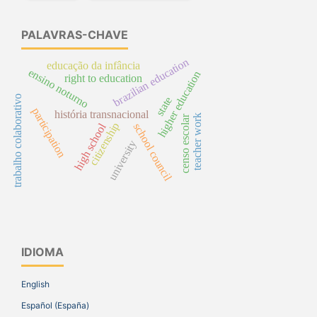
PALAVRAS-CHAVE
brazilian education
educação da infância
ensino noturno
higher education
right to education
trabalho colaborativo
state
participation
história transnacional
teacher work
censo escolar
citizenship
high school
school council
university
IDIOMA
English
Español (España)