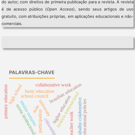
do autor, com direitos de primeira publicação para a revista. A revista
é de acesso público (
Open Access
), sendo seus artigos de uso
gratuito, com atribuições próprias, em aplicações educacionais e não-
comerciais.
PALAVRAS-CHAVE
brazilian education
collaborative work
high school
primary education
basic education
história transnacional
school council
higher education
trabalho colaborativo
university
educational policies
ensino noturno
teoria institucional
state
participation
teacher work
citizenship