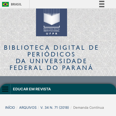
BRASIL
Simplifique!
Comunica BR
Participe
Acesso à informação
Legislação
BIBLIOTECA DIGITAL
DE
Canais
PERIÓDICOS
DA UNIVERSIDADE
FEDERAL DO PARANÁ
EDUCAR EM REVISTA
INÍCIO
/
ARQUIVOS
/
V. 34 N. 71 (2018)
/
Demanda Contínua