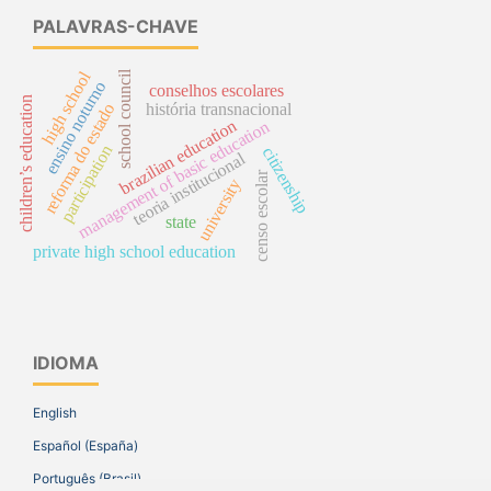
PALAVRAS-CHAVE
school council
high school
ensino noturno
conselhos escolares
children’s education
história transnacional
reforma do estado
brazilian education
management of basic education
participation
citizenship
teoria institucional
censo escolar
university
state
private high school education
IDIOMA
English
Español (España)
Português (Brasil)