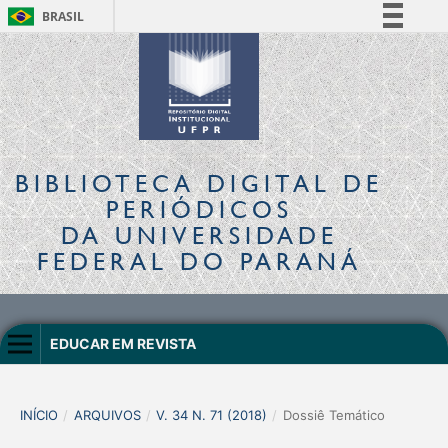
BRASIL
Simplifique!
Comunica BR
Participe
Acesso à informação
Legislação
BIBLIOTECA DIGITAL
DE
Canais
PERIÓDICOS
DA UNIVERSIDADE
FEDERAL DO PARANÁ
EDUCAR EM REVISTA
INÍCIO
/
ARQUIVOS
/
V. 34 N. 71 (2018)
/
Dossiê Temático