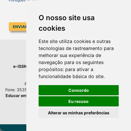
Português (Brasil)
O nosso site usa
cookies
ENVIAR SUBMISSÃO
Este site utiliza cookies e outras
tecnologias de rastreamento para
EDUCAR EM REVISTA
melhorar sua experiência de
navegação para os seguintes
e-ISSN
: 1984-0411 |
Prefixo DOI
: 10.1590 |
Qualis
: A1
propósitos:
para ativar a
Universidade Federal do Paraná
funcionalidade básica do site
.
Setor de Educação - Campus Rebouças
Rua Rockefeller, nº 57, 2.º andar - Sala 202
Fone: 3535-6207 | Bairro: Rebouças | Curitiba - Paraná - Brasil
Concordo
Educar em Revista
esta licenciada com
Creative Commons BY
Atribuição 4.0 Internacional.
Eu recuso
Alterar as minhas preferências