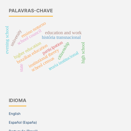
PALAVRAS-CHAVE
ensino noturno
evening school
school council
university
education and work
história transnacional
participation
higher education
citizenship
high school
brazilian education
institutional theory
teoria institucional
school census
state
IDIOMA
English
Español (España)