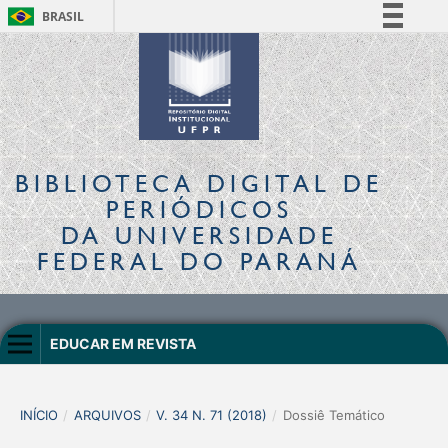
BRASIL
Simplifique!
Comunica BR
Participe
Acesso à informação
Legislação
BIBLIOTECA DIGITAL
DE
Canais
PERIÓDICOS
DA UNIVERSIDADE
FEDERAL DO PARANÁ
EDUCAR EM REVISTA
INÍCIO
/
ARQUIVOS
/
V. 34 N. 71 (2018)
/
Dossiê Temático