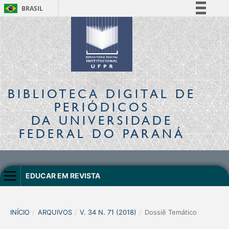
BRASIL
Simplifique!
Comunica BR
Participe
Acesso à informação
Legislação
BIBLIOTECA DIGITAL
DE
Canais
PERIÓDICOS
DA UNIVERSIDADE
FEDERAL DO PARANÁ
EDUCAR EM REVISTA
INÍCIO
/
ARQUIVOS
/
V. 34 N. 71 (2018)
/
Dossiê Temático