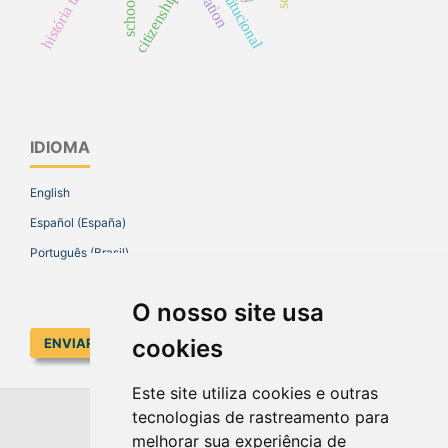
citizenship
IDIOMA
English
Español (España)
Português (Brasil)
O nosso site usa
cookies
ENVIAR SUBMISSÃO
Este site utiliza cookies e outras
tecnologias de rastreamento para
EDUCAR EM REVISTA
melhorar sua experiência de