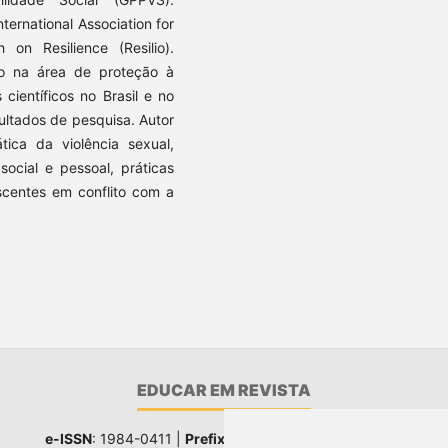
ernational Association for
on Resilience (Resilio).
ão na área de proteção à
científicos no Brasil e no
ultados de pesquisa. Autor
tica da violência sexual,
ocial e pessoal, práticas
scentes em conflito com a
EDUCAR EM REVISTA
e-ISSN
: 1984-0411 |
Prefixo DOI
: 10.1590 |
Qualis
: A1