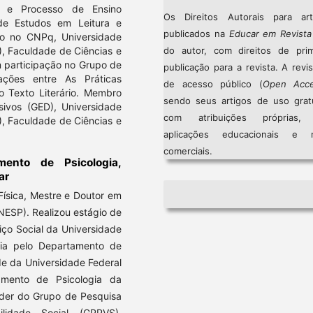
ar e Processo de Ensino
Os Direitos Autorais para art
de Estudos em Leitura e
publicados na
Educar em Revista
rado no CNPq, Universidade
do autor, com direitos de prim
), Faculdade de Ciências e
m participação no Grupo de
publicação para a revista. A revi
ções entre As Práticas
de acesso público (
Open Acc
do Texto Literário. Membro
sendo seus artigos de uso gratu
sivos (GED), Universidade
com atribuições próprias
), Faculdade de Ciências e
aplicações educacionais e 
comerciais.
mento de Psicologia,
ar
ísica, Mestre e Doutor em
NESP). Realizou estágio de
ço Social da Universidade
gia pelo Departamento de
de da Universidade Federal
mento de Psicologia da
íder do Grupo de Pesquisa
idade Social (GPPVS).