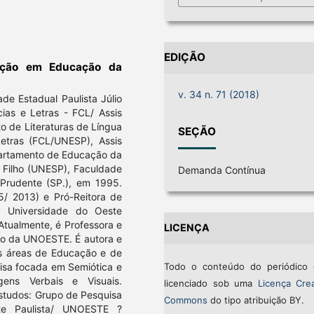
EDIÇÃO
ação em Educação da
v. 34 n. 71 (2018)
de Estadual Paulista Júlio
ias e Letras - FCL/ Assis
o de Literaturas de Língua
SEÇÃO
tras (FCL/UNESP), Assis
partamento de Educação da
a Filho (UNESP), Faculdade
Demanda Contínua
 Prudente (SP.), em 1995.
5/ 2013) e Pró-Reitora de
a Universidade do Oeste
Atualmente, é Professora e
LICENÇA
o da UNOESTE. É autora e
nas áreas de Educação e de
Todo o conteúdo do periódico 
uisa focada em Semiótica e
ens Verbais e Visuais.
licenciado sob uma
Licença Crea
Estudos: Grupo de Pesquisa
Commons
do tipo atribuição BY.
te Paulista/ UNOESTE ?