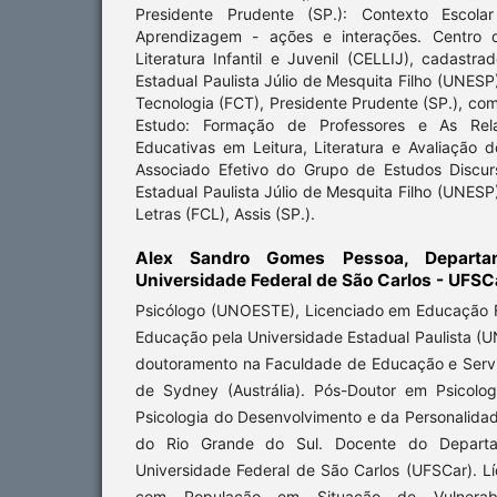
Presidente Prudente (SP.): Contexto Escol
Aprendizagem - ações e interações. Centro 
Literatura Infantil e Juvenil (CELLIJ), cadast
Estadual Paulista Júlio de Mesquita Filho (UNESP
Tecnologia (FCT), Presidente Prudente (SP.), co
Estudo: Formação de Professores e As Rela
Educativas em Leitura, Literatura e Avaliação 
Associado Efetivo do Grupo de Estudos Discur
Estadual Paulista Júlio de Mesquita Filho (UNESP
Letras (FCL), Assis (SP.).
Alex Sandro Gomes Pessoa,
Departa
Universidade Federal de São Carlos - UFSC
Psicólogo (UNOESTE), Licenciado em Educação F
Educação pela Universidade Estadual Paulista (U
doutoramento na Faculdade de Educação e Servi
de Sydney (Austrália). Pós-Doutor em Psicolo
Psicologia do Desenvolvimento e da Personalida
do Rio Grande do Sul. Docente do Departa
Universidade Federal de São Carlos (UFSCar). L
com População em Situação de Vulnerabil