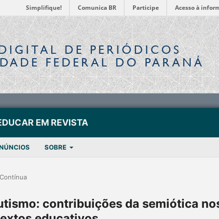
Simplifique!
Comunica BR
Participe
Acesso à infor
DIGITAL
DE PERIÓDICOS
IDADE FEDERAL DO PARANÁ
EDUCAR EM REVISTA
NÚNCIOS
SOBRE
Contínua
utismo: contribuições da semiótica no
extos educativos