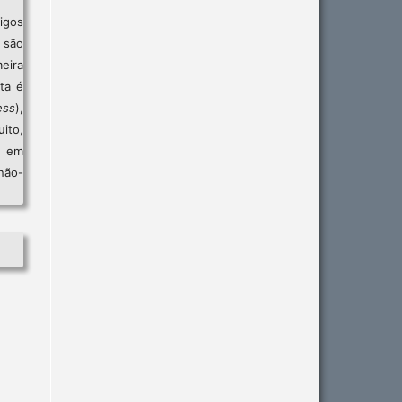
igos
são
eira
sta é
ess
),
ito,
, em
não-