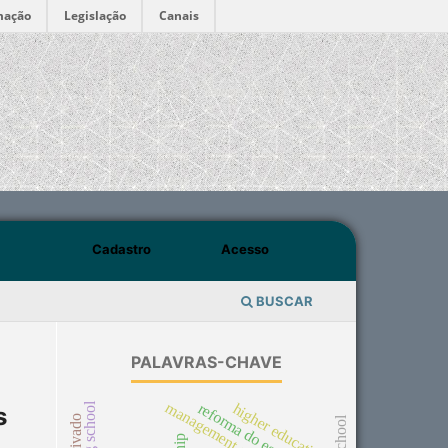
mação
Legislação
Canais
Cadastro
Acesso
BUSCAR
PALAVRAS-CHAVE
evening school
reforma do estado
higher education
s