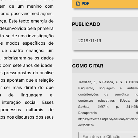
PDF
agem de um menino com
 como possíveis mediações,
nça. Este texto emergiu de
PUBLICADO
desenvolvida pela primeira
ata-se de uma investigação
2018-11-19
 os modos específicos de
 de quatro crianças: um
, priorizaram-se os dados
o com sete anos de idade.
COMO CITAR
s pressupostos da análise
ados apontam que a relação
Trevizan, Z., & Pessoa, A. S. G. (2018
 ser mais direta do que
Psiquismo, linguagem e autismo
rnos de linguagem e,
contribuições da semiótica no
contextos educativos.
Educar E
nteração social. Esses
Revista
,
34
(71), p. 241–258
rocessos culturais de
Recuperado d
itos nos discursos dos seus
https://revistas.ufpr.br/educar/article/v
ew/59074
Fomatos de Citação