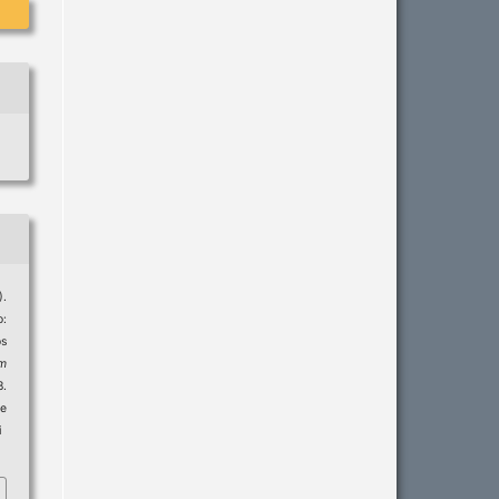
).
:
s
m
.
e
i