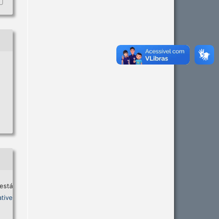
está
tive