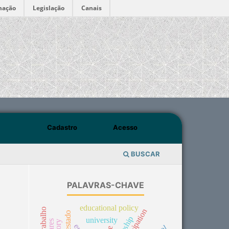
mação
Legislação
Canais
Cadastro
Acesso
BUSCAR
PALAVRAS-CHAVE
educational policy
participation
university