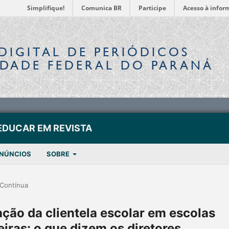
Simplifique!
Comunica BR
Participe
Acesso à infor
DIGITAL
DE PERIÓDICOS
IDADE FEDERAL DO PARANÁ
EDUCAR EM REVISTA
NÚNCIOS
SOBRE
Contínua
ão da clientela escolar em escolas
eiras: o que dizem os diretores