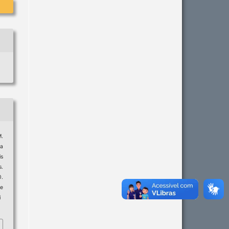
M.
da
is
s.
0.
e
i