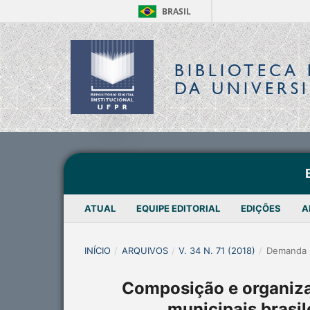
BRASIL
BIBLIOTECA 
DA UNIVERS
ATUAL
EQUIPE EDITORIAL
EDIÇÕES
A
INÍCIO
/
ARQUIVOS
/
V. 34 N. 71 (2018)
/
Demanda 
Composição e organizaç
municipais brasil