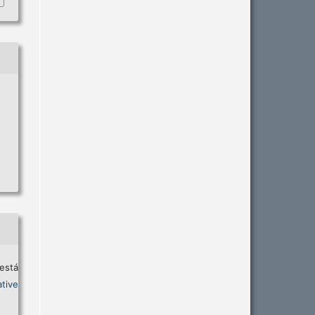
está
tive