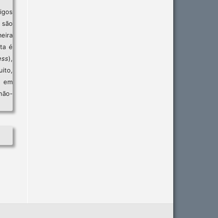
igos
são
eira
sta é
ess
),
ito,
, em
não-