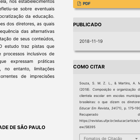
tela, nos estabelecimentos
PDF
fletiu-se sobre eventuais
ocratização da educação.
es dos diretores, as quais
PUBLICADO
equência das alternativas
retação de seus conteúdos,
2018-11-19
 O estudo traz pistas que
e processos inclusivos de
ue expressam práticas
COMO CITAR
, no entanto, limitações
orrentes de imprecisões
Souza, S. M. Z. L., & Martins, A. 
(2018). Composição e organização 
clientela escolar em escolas municipa
brasileiras: o que dizem os diretore
Educar Em Revista
,
34
(71), p. 175–19
Recuperado d
https://revistas.ufpr.br/educar/article/v
ADE DE SÃO PAULO
ew/58395
Fomatos de Citação