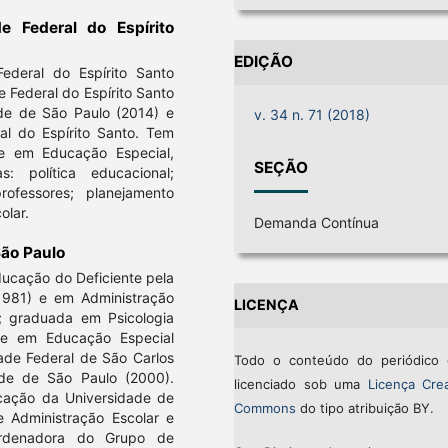
de Federal do Espírito
EDIÇÃO
deral do Espírito Santo
 Federal do Espírito Santo
de de São Paulo (2014) e
v. 34 n. 71 (2018)
al do Espírito Santo. Tem
e em Educação Especial,
SEÇÃO
: política educacional;
ofessores; planejamento
olar.
Demanda Contínua
São Paulo
ucação do Deficiente pela
(1981) e em Administração
LICENÇA
); graduada em Psicologia
re em Educação Especial
dade Federal de São Carlos
Todo o conteúdo do periódico 
de de São Paulo (2000).
licenciado sob uma
Licença Crea
cação da Universidade de
Commons
do tipo atribuição BY.
 Administração Escolar e
rdenadora do Grupo de