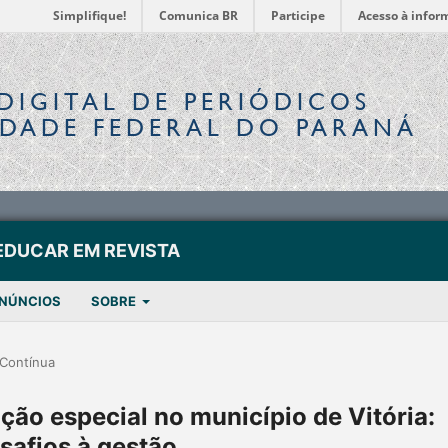
Simplifique!
Comunica BR
Participe
Acesso à infor
DIGITAL
DE PERIÓDICOS
IDADE FEDERAL DO PARANÁ
EDUCAR EM REVISTA
NÚNCIOS
SOBRE
Contínua
ão especial no município de Vitória:
safios à gestão