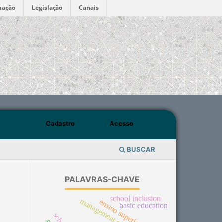
mação
Legislação
Canais
Cadastro
Acesso
BUSCAR
PALAVRAS-CHAVE
school inclusion
ensino superior privado
basic education