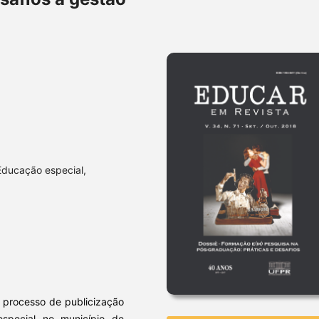
Educação especial,
no processo de publicização
special no município de