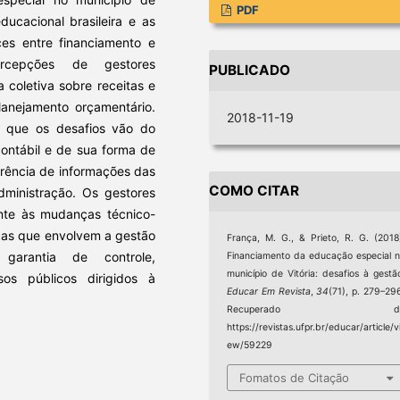
PDF
ducacional brasileira e as
ces entre financiamento e
ercepções de gestores
PUBLICADO
a coletiva sobre receitas e
lanejamento orçamentário.
2018-11-19
ar que os desafios vão do
ontábil e de sua forma de
arência de informações das
COMO CITAR
dministração. Os gestores
nte às mudanças técnico-
icas que envolvem a gestão
França, M. G., & Prieto, R. G. (2018
arantia de controle,
Financiamento da educação especial 
município de Vitória: desafios à gestã
os públicos dirigidos à
Educar Em Revista
,
34
(71), p. 279–29
Recuperado d
https://revistas.ufpr.br/educar/article/v
ew/59229
Fomatos de Citação