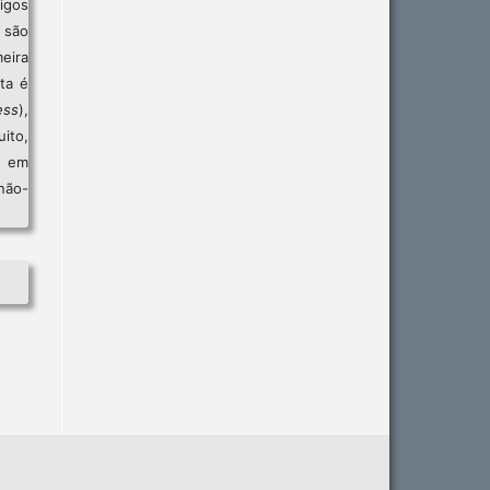
igos
são
eira
sta é
ess
),
ito,
, em
não-