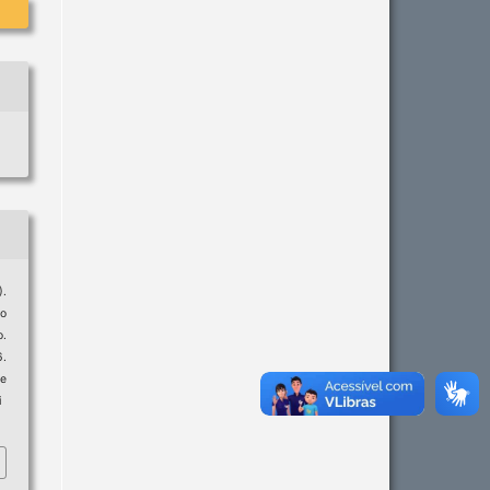
).
no
o.
6.
e
i