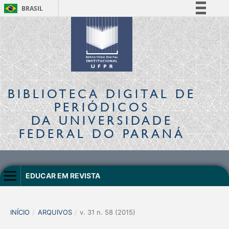
BRASIL
Simplifique!
Comunica BR
Participe
Acesso à informação
Legislação
BIBLIOTECA DIGITAL
DE
Canais
PERIÓDICOS
DA UNIVERSIDADE
FEDERAL DO PARANÁ
EDUCAR EM REVISTA
INÍCIO
/
ARQUIVOS
/
v. 31 n. 58 (2015)