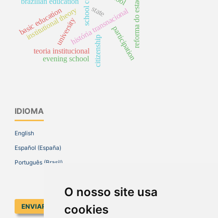
school council
reforma do estado
brazilian education
state
basic education
institutional theory
história transnacional
university
participation
citizenship
teoria institucional
evening school
IDIOMA
English
Español (España)
Português (Brasil)
O nosso site usa
cookies
ENVIAR SUBMISSÃO