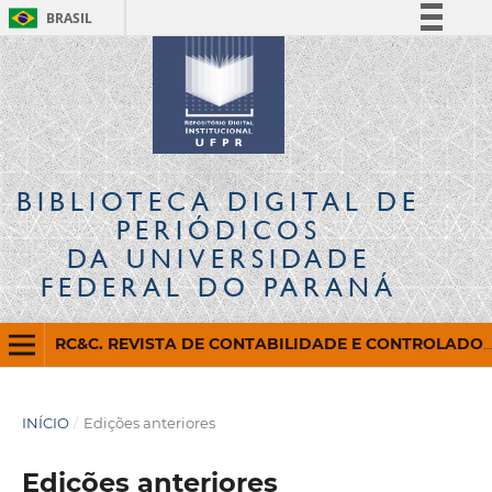
BRASIL
Simplifique!
Comunica BR
Participe
Acesso à informação
Legislação
BIBLIOTECA DIGITAL
DE
Canais
PERIÓDICOS
DA UNIVERSIDADE
FEDERAL DO PARANÁ
RC&C. REVISTA DE CONTABILIDADE E CONTROLADORIA
INÍCIO
/
Edições anteriores
Edições anteriores