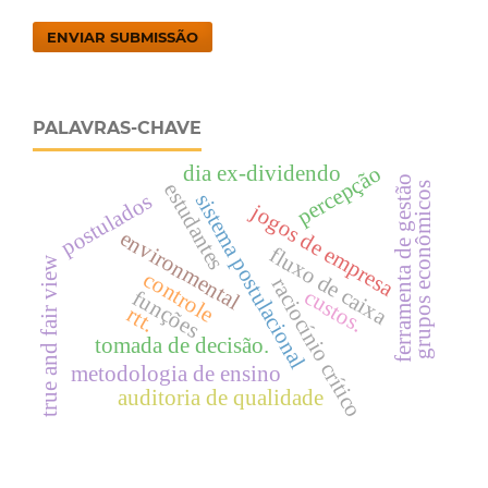
ENVIAR SUBMISSÃO
PALAVRAS-CHAVE
dia ex-dividendo
percepção
ferramenta de gestão
estudantes
grupos econômicos
postulados
sistema postulacional
jogos de empresa
environmental
fluxo de caixa
true and fair view
controle
raciocínio crítico
custos.
funções
rtt.
tomada de decisão.
metodologia de ensino
auditoria de qualidade