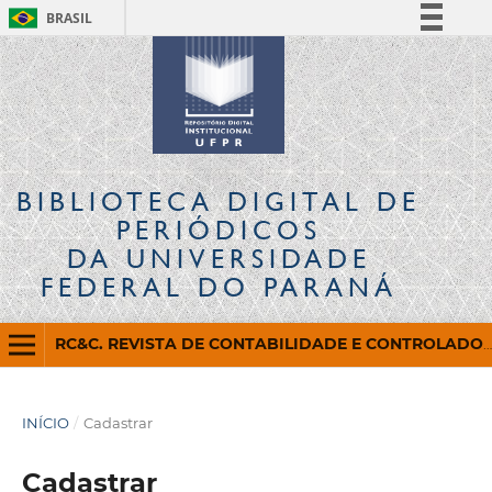
BRASIL
Simplifique!
Comunica BR
Participe
Acesso à informação
Legislação
BIBLIOTECA DIGITAL
DE
Canais
PERIÓDICOS
DA UNIVERSIDADE
FEDERAL DO PARANÁ
RC&C. REVISTA DE CONTABILIDADE E CONTROLADORIA
INÍCIO
/
Cadastrar
Cadastrar