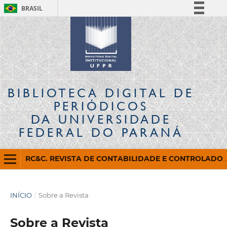
BRASIL
Simplifique!
Comunica BR
Participe
Acesso à informação
Legislação
BIBLIOTECA DIGITAL
DE
Canais
PERIÓDICOS
DA UNIVERSIDADE
FEDERAL DO PARANÁ
RC&C. REVISTA DE CONTABILIDADE E CONTROLADORIA
INÍCIO
/
Sobre a Revista
Sobre a Revista