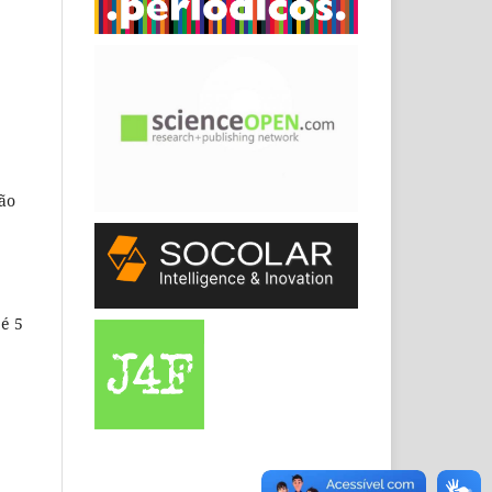
não
 é 5