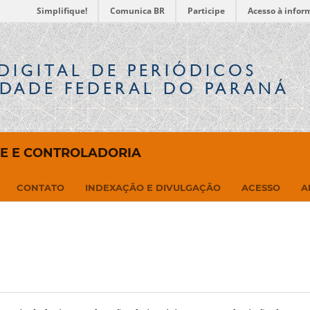
Simplifique!
Comunica BR
Participe
Acesso à infor
DIGITAL
DE PERIÓDICOS
IDADE FEDERAL DO PARANÁ
DE E CONTROLADORIA
CONTATO
INDEXAÇÃO E DIVULGAÇÃO
ACESSO
A