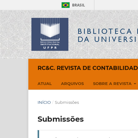
BRASIL
BIBLIOTECA 
DA UNIVERS
RC&C. REVISTA DE CONTABILIDA
ATUAL
ARQUIVOS
SOBRE A REVISTA
INÍCIO
/
Submissões
Submissões