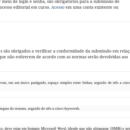
r meio de login e senha, são obrigatórios para a submissão de
cesso editorial em curso.
Acesso
em uma conta existente ou
s são obrigados a verificar a conformidade da submissão em rela
es que não estiverem de acordo com as normas serão devolvidas aos
as, em um único parágrafo, espaço simples entre linhas, seguido de três a cinc
egras do resumo, seguido de três a cinco
keyword
s.
to, deve estar em formato
Microsoft Word
, (desde que não ultrapasse 10MB) e se