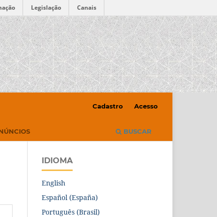
mação
Legislação
Canais
Cadastro
Acesso
NÚNCIOS
BUSCAR
IDIOMA
English
Español (España)
Português (Brasil)