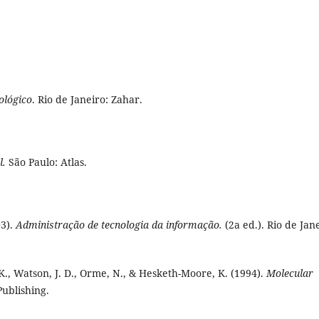
ológico
. Rio de Janeiro: Zahar.
l.
São Paulo: Atlas.
03).
Administração de tecnologia da informação.
(2a ed.). Rio de Jan
s, K., Watson, J. D., Orme, N., & Hesketh-Moore, K. (1994).
Molecular
Publishing.