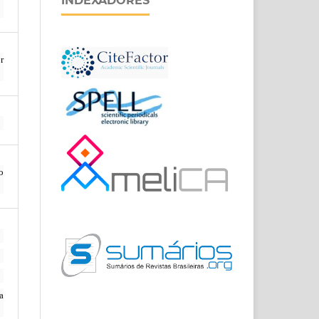
INDEXADORES
r
o
a