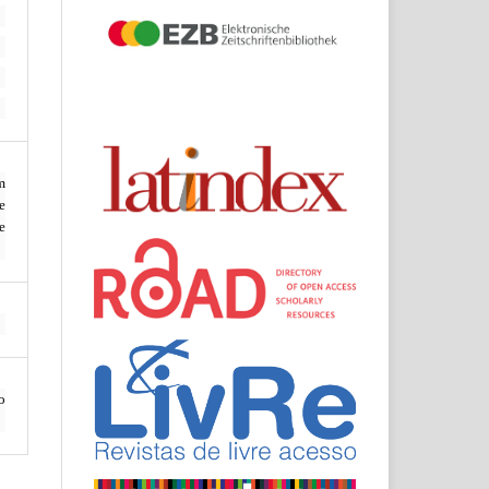
m
e
e
o