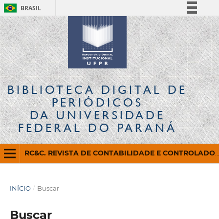
BRASIL
Simplifique!
Comunica BR
Participe
Acesso à informação
Legislação
BIBLIOTECA DIGITAL
DE
Canais
PERIÓDICOS
DA UNIVERSIDADE
FEDERAL DO PARANÁ
RC&C. REVISTA DE CONTABILIDADE E CONTROLADORIA
INÍCIO
/
Buscar
Buscar