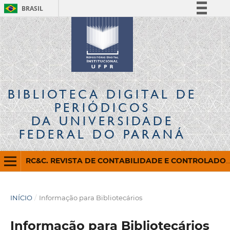
BRASIL
Simplifique!
Comunica BR
Participe
Acesso à informação
Legislação
BIBLIOTECA DIGITAL
DE
Canais
PERIÓDICOS
DA UNIVERSIDADE
FEDERAL DO PARANÁ
RC&C. REVISTA DE CONTABILIDADE E CONTROLADORIA
INÍCIO
/
Informação para Bibliotecários
Informação para Bibliotecários