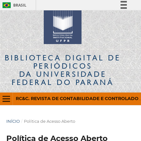
BRASIL
Simplifique!
Comunica BR
Participe
Acesso à informação
Legislação
BIBLIOTECA DIGITAL
DE
Canais
PERIÓDICOS
DA UNIVERSIDADE
FEDERAL DO PARANÁ
RC&C. REVISTA DE CONTABILIDADE E CONTROLADORIA
INÍCIO
/
Política de Acesso Aberto
Política de Acesso Aberto