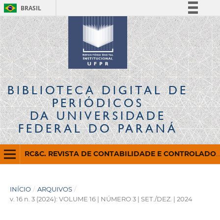
BRASIL
Simplifique!
Comunica BR
Participe
Acesso à informação
Legislação
BIBLIOTECA DIGITAL
DE
Canais
PERIÓDICOS
DA UNIVERSIDADE
FEDERAL DO PARANÁ
RC&C. REVISTA DE CONTABILIDADE E CONTROLADORIA
INÍCIO
/
ARQUIVOS
/
v. 16 n. 3 (2024): VOLUME 16 | NÚMERO 3 | SET./DEZ. | 2024