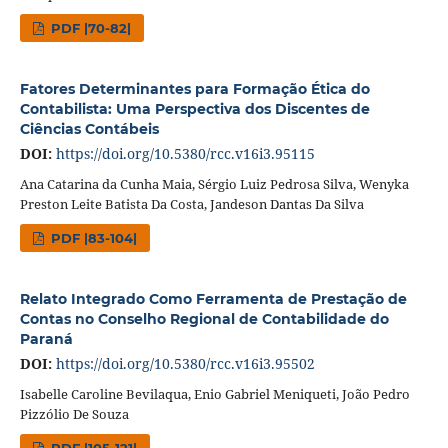
PDF |70-82|
Fatores Determinantes para Formação Ética do
Contabilista: Uma Perspectiva dos Discentes de
Ciências Contábeis
DOI:
https://doi.org/10.5380/rcc.v16i3.95115
Ana Catarina da Cunha Maia, Sérgio Luiz Pedrosa Silva, Wenyka
Preston Leite Batista Da Costa, Jandeson Dantas Da Silva
PDF |83-104|
Relato Integrado Como Ferramenta de Prestação de
Contas no Conselho Regional de Contabilidade do
Paraná
DOI:
https://doi.org/10.5380/rcc.v16i3.95502
Isabelle Caroline Bevilaqua, Enio Gabriel Meniqueti, João Pedro
Pizzólio De Souza
PDF |105-121|