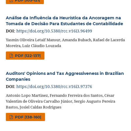
Análise da Influência da Heurística da Ancoragem na
Tomada de Decisão Para Estudantes de Contabilidade
DOI:
https://doi.org/10.5380/rcc.v16i3.96499
Yasmin Oliveira Letaif Mansur, Amanda Bubach, Rafael de Lacerda
Moreira, Luiz Cláudio Louzada
PDF |122-137|
Auditors' Opinions and Tax Aggressiveness in Brazilian
Companies
DOI:
https://doi.org/10.5380/rcc.v16i3.97376
Antonio Lopo Martinez, Fernando Ferreira dos Santos, César
Valentim de Oliveira Carvalho Júnior, Sergio Augusto Pereira
Bastos, Josiel Caldas Rodrigues
PDF |138-160|