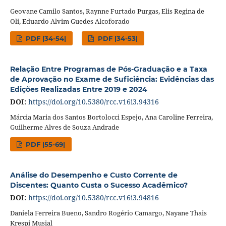
Geovane Camilo Santos, Raynne Furtado Purgas, Elis Regina de
Oli, Eduardo Alvim Guedes Alcoforado
PDF |34-54|
PDF |34-53|
Relação Entre Programas de Pós-Graduação e a Taxa
de Aprovação no Exame de Suficiência: Evidências das
Edições Realizadas Entre 2019 e 2024
DOI:
https://doi.org/10.5380/rcc.v16i3.94316
Márcia Maria dos Santos Bortolocci Espejo, Ana Caroline Ferreira,
Guilherme Alves de Souza Andrade
PDF |55-69|
Análise do Desempenho e Custo Corrente de
Discentes: Quanto Custa o Sucesso Acadêmico?
DOI:
https://doi.org/10.5380/rcc.v16i3.94816
Daniela Ferreira Bueno, Sandro Rogério Camargo, Nayane Thais
Krespi Musial