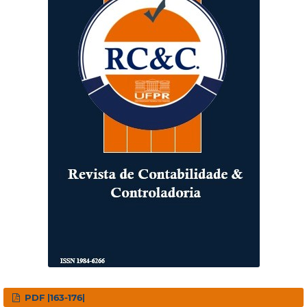
PDF |163-176|