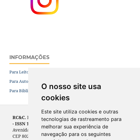
INFORMAÇÕES
Para Leitores
Para Autores
O nosso site usa
Para Bibliotecários
cookies
Este site utiliza cookies e outras
RC&C. Revista de Contabilidade e Controladoria
tecnologias de rastreamento para
- ISSN 1984-6266
melhorar sua experiência de
Avenida Prefeito Lothário Meissner, 632 - Campus III
navegação para os seguintes
CEP 80210-070, Curitiba, PR, Brasil