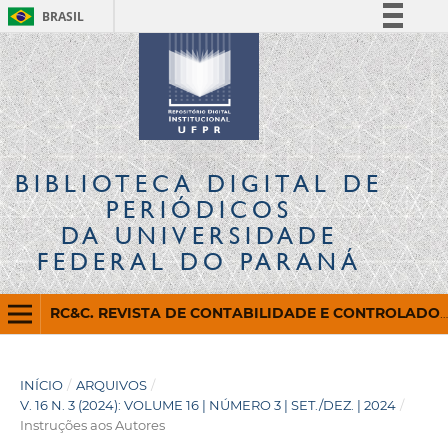
BRASIL
Simplifique!
Comunica BR
Participe
Acesso à informação
Legislação
BIBLIOTECA DIGITAL
DE
Canais
PERIÓDICOS
DA UNIVERSIDADE
FEDERAL DO PARANÁ
RC&C. REVISTA DE CONTABILIDADE E CONTROLADORIA
INÍCIO
/
ARQUIVOS
/
V. 16 N. 3 (2024): VOLUME 16 | NÚMERO 3 | SET./DEZ. | 2024
/
Instruções aos Autores