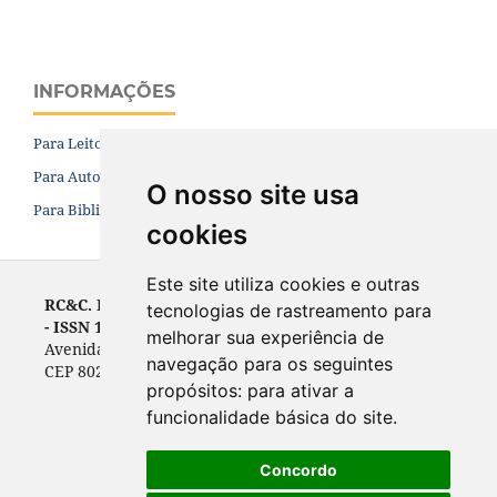
INFORMAÇÕES
Para Leitores
Para Autores
O nosso site usa
Para Bibliotecários
cookies
Este site utiliza cookies e outras
RC&C. Revista de Contabilidade e Controladoria
tecnologias de rastreamento para
- ISSN 1984-6266
melhorar sua experiência de
Avenida Prefeito Lothário Meissner, 632 - Campus III
navegação para os seguintes
CEP 80210-070, Curitiba, PR, Brasil
propósitos:
para ativar a
funcionalidade básica do site
.
Concordo