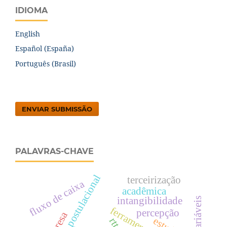
IDIOMA
English
Español (España)
Português (Brasil)
ENVIAR SUBMISSÃO
PALAVRAS-CHAVE
sistema postulacional
terceirização
fluxo de caixa
acadêmica
intangibilidade
percepção
rtt.