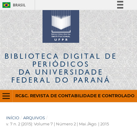
BRASIL
Simplifique!
Comunica BR
Participe
Acesso à informação
Legislação
BIBLIOTECA DIGITAL
DE
Canais
PERIÓDICOS
DA UNIVERSIDADE
FEDERAL DO PARANÁ
RC&C. REVISTA DE CONTABILIDADE E CONTROLADORIA
INÍCIO
/
ARQUIVOS
/
v. 7 n. 2 (2015): Volume 7 | Número 2 | Mai./Ago. | 2015