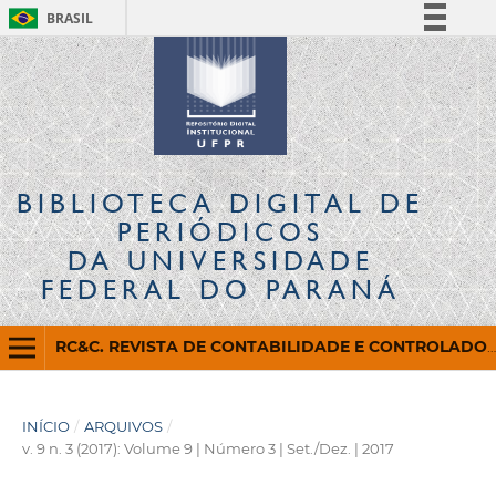
BRASIL
Simplifique!
Comunica BR
Participe
Acesso à informação
Legislação
BIBLIOTECA DIGITAL
DE
Canais
PERIÓDICOS
DA UNIVERSIDADE
FEDERAL DO PARANÁ
RC&C. REVISTA DE CONTABILIDADE E CONTROLADORIA
INÍCIO
/
ARQUIVOS
/
v. 9 n. 3 (2017): Volume 9 | Número 3 | Set./Dez. | 2017