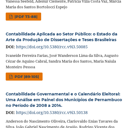
Vanessa Seefeld, Ademir Clemente, Patricia Villa Costa Vaz, Márcia
Maria dos Santos Bortolocci Espejo
|PDF 73-88|
Contabilidade Aplicada ao Setor Público: o Estado da
Arte da Produção de Dissertações e Teses Brasileiras
DOI:
https://doi.org/10.5380/rcc.v9i3.50085
Ivaneide Ferreira Farias, José Wanderson Lima da Silva, Augusto
Cézar de Aquino Cabral, Sandra Maria dos Santos, Maria Naiula
Monteiro Pessoa
PDF |89-105|
Contabilidade Governamental e o Calendário Eleitoral:
Uma Análise em Painel dos Municípios de Pernambuco
no Período de 2008 a 2014.
DOI:
https://doi.org/10.5380/rcc.v9i3.50138
Anderson do Nascimento Oliveira, Clariovaldo Enias Tavares da
Silva, João Gabriel Nascimento de Araújo, Rodrigo Vicente dos