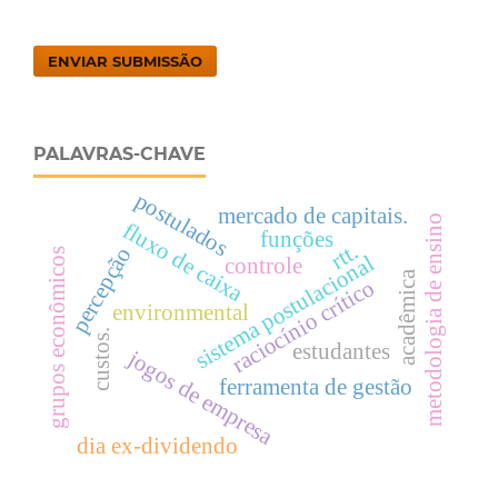
ENVIAR SUBMISSÃO
PALAVRAS-CHAVE
postulados
mercado de capitais.
metodologia de ensino
fluxo de caixa
funções
rtt.
percepção
grupos econômicos
sistema postulacional
controle
acadêmica
raciocínio crítico
environmental
custos.
estudantes
jogos de empresa
ferramenta de gestão
dia ex-dividendo