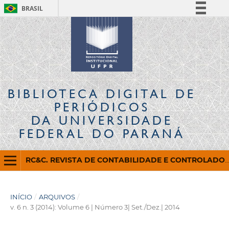
BRASIL
Simplifique!
Comunica BR
Participe
Acesso à informação
Legislação
BIBLIOTECA DIGITAL
DE
Canais
PERIÓDICOS
DA UNIVERSIDADE
FEDERAL DO PARANÁ
RC&C. REVISTA DE CONTABILIDADE E CONTROLADORIA
INÍCIO
/
ARQUIVOS
/
v. 6 n. 3 (2014): Volume 6 | Número 3| Set./Dez.| 2014