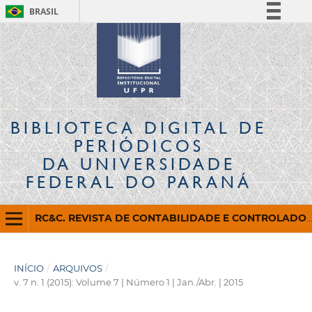
BRASIL
Simplifique!
Comunica BR
Participe
Acesso à informação
Legislação
BIBLIOTECA DIGITAL
DE
Canais
PERIÓDICOS
DA UNIVERSIDADE
FEDERAL DO PARANÁ
RC&C. REVISTA DE CONTABILIDADE E CONTROLADORIA
INÍCIO
/
ARQUIVOS
/
v. 7 n. 1 (2015): Volume 7 | Número 1 | Jan./Abr. | 2015