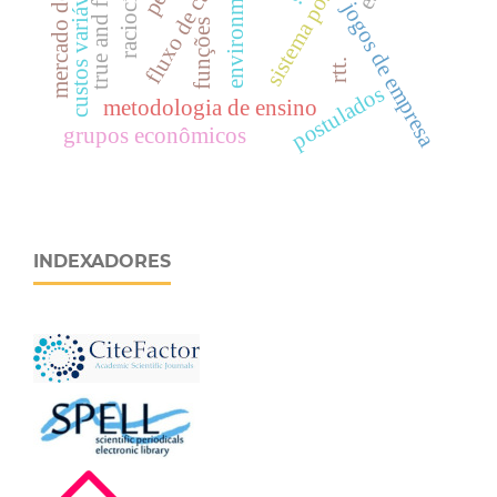
mercado de capitais.
true and fair view
environmental
fluxo de caixa
custos variáveis
jogos de empresa
funções
rtt.
postulados
metodologia de ensino
grupos econômicos
INDEXADORES