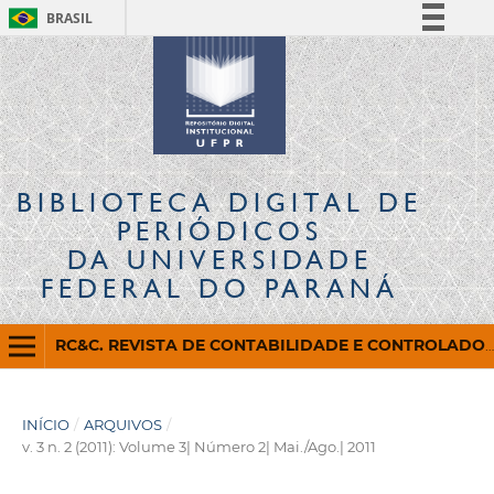
BRASIL
Simplifique!
Comunica BR
Participe
Acesso à informação
Legislação
BIBLIOTECA DIGITAL
DE
Canais
PERIÓDICOS
DA UNIVERSIDADE
FEDERAL DO PARANÁ
RC&C. REVISTA DE CONTABILIDADE E CONTROLADORIA
INÍCIO
/
ARQUIVOS
/
v. 3 n. 2 (2011): Volume 3| Número 2| Mai./Ago.| 2011