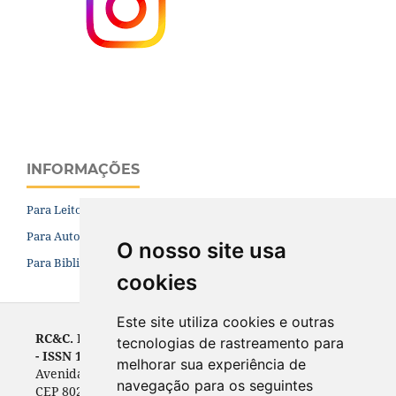
INFORMAÇÕES
Para Leitores
Para Autores
O nosso site usa
Para Bibliotecários
cookies
Este site utiliza cookies e outras
RC&C. Revista de Contabilidade e Controladoria
tecnologias de rastreamento para
- ISSN 1984-6266
melhorar sua experiência de
Avenida Prefeito Lothário Meissner, 632 - Campus III
navegação para os seguintes
CEP 80210-070, Curitiba, PR, Brasil