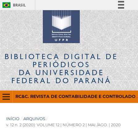
BRASIL
Simplifique!
Comunica BR
Participe
Acesso à informação
Legislação
BIBLIOTECA DIGITAL
DE
Canais
PERIÓDICOS
DA UNIVERSIDADE
FEDERAL DO PARANÁ
RC&C. REVISTA DE CONTABILIDADE E CONTROLADORIA
INÍCIO
/
ARQUIVOS
/
v. 12 n. 2 (2020): VOLUME 12 | NÚMERO 2 | MAI./AGO. | 2020