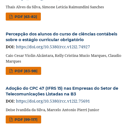
Thaís Alves da Silva, Simone Letícia Raimundini Sanches
PDF |63-82|
Percepção dos alunos do curso de ciências contábeis
sobre o estágio curricular obrigatório
DOI:
https://doi.org/10.5380/rcc.v12i2.74927
Caio Cesar Violin Alcântara, Kelly Cristina Mucio Marques, Claudio
Marques
PDF |83-98|
Adoção do CPC 47 (IFRS 15) nas Empresas do Setor de
Telecomunicações Listadas na B3
DOI:
https://doi.org/10.5380/rcc.v12i2.75691
Deise Ivanilda da Silva, Marcelo Antonio Pierri Junior
PDF |99-117|