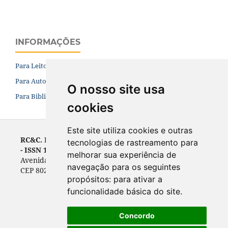
INFORMAÇÕES
Para Leitores
Para Autores
O nosso site usa
Para Bibliotecários
cookies
Este site utiliza cookies e outras
RC&C. Revista de Contabilidade e Controladoria
tecnologias de rastreamento para
- ISSN 1984-6266
melhorar sua experiência de
Avenida Prefeito Lothário Meissner, 632 - Campus III
navegação para os seguintes
CEP 80210-070, Curitiba, PR, Brasil
propósitos:
para ativar a
funcionalidade básica do site
.
Concordo