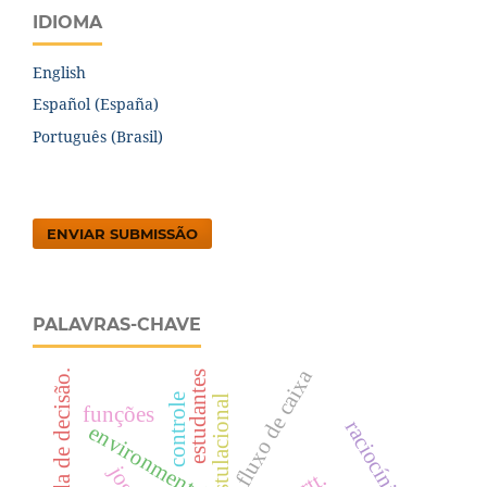
IDIOMA
English
Español (España)
Português (Brasil)
ENVIAR SUBMISSÃO
PALAVRAS-CHAVE
fluxo de caixa
tomada de decisão.
estudantes
controle
funções
environmental
rtt.