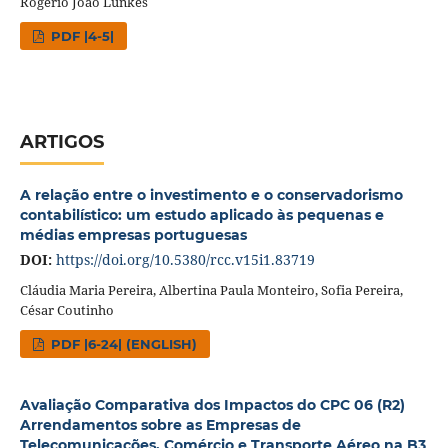
Rogério João Lunkes
PDF |4-5|
ARTIGOS
A relação entre o investimento e o conservadorismo
contabilístico: um estudo aplicado às pequenas e
médias empresas portuguesas
DOI:
https://doi.org/10.5380/rcc.v15i1.83719
Cláudia Maria Pereira, Albertina Paula Monteiro, Sofia Pereira,
César Coutinho
PDF |6-24| (ENGLISH)
Avaliação Comparativa dos Impactos do CPC 06 (R2)
Arrendamentos sobre as Empresas de
Telecomunicações, Comércio e Transporte Aéreo na B3