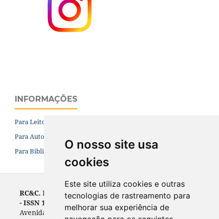
INFORMAÇÕES
Para Leitores
Para Autores
O nosso site usa
Para Bibliotecários
cookies
Este site utiliza cookies e outras
RC&C. Revista de Contabilidade e Controladoria
tecnologias de rastreamento para
- ISSN 1984-6266
melhorar sua experiência de
Avenida Prefeito Lothário Meissner, 632 - Campus III