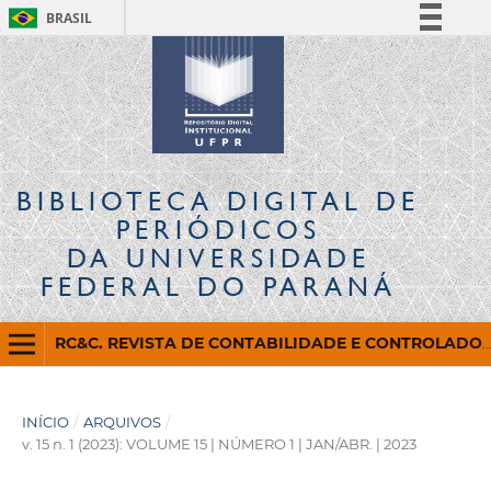
BRASIL
Simplifique!
Comunica BR
Participe
Acesso à informação
Legislação
BIBLIOTECA DIGITAL
DE
Canais
PERIÓDICOS
DA UNIVERSIDADE
FEDERAL DO PARANÁ
RC&C. REVISTA DE CONTABILIDADE E CONTROLADORIA
INÍCIO
/
ARQUIVOS
/
v. 15 n. 1 (2023): VOLUME 15 | NÚMERO 1 | JAN/ABR. | 2023