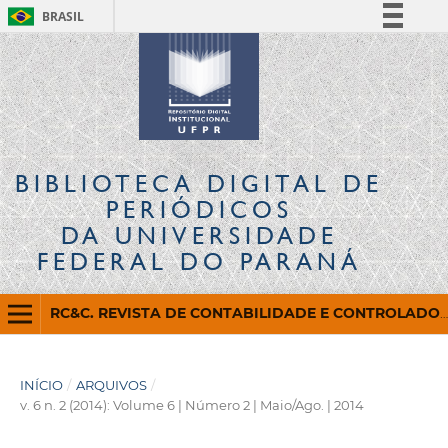
BRASIL
Simplifique!
Comunica BR
Participe
Acesso à informação
Legislação
BIBLIOTECA DIGITAL
DE
Canais
PERIÓDICOS
DA UNIVERSIDADE
FEDERAL DO PARANÁ
RC&C. REVISTA DE CONTABILIDADE E CONTROLADORIA
INÍCIO
/
ARQUIVOS
/
v. 6 n. 2 (2014): Volume 6 | Número 2 | Maio/Ago. | 2014