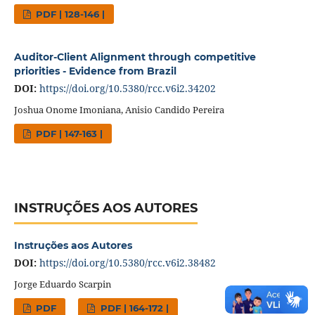
PDF | 128-146 |
Auditor-Client Alignment through competitive
priorities - Evidence from Brazil
DOI:
https://doi.org/10.5380/rcc.v6i2.34202
Joshua Onome Imoniana, Anisio Candido Pereira
PDF | 147-163 |
INSTRUÇÕES AOS AUTORES
Instruções aos Autores
DOI:
https://doi.org/10.5380/rcc.v6i2.38482
Jorge Eduardo Scarpin
PDF
PDF | 164-172 |