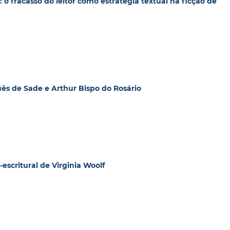
o fracasso do leitor como estratégia textual na ficção de
ês de Sade e Arthur Bispo do Rosário
-escritural de Virginia Woolf