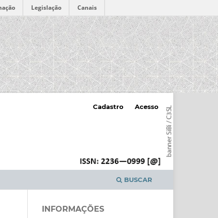
mação
Legislação
Canais
Cadastro
Acesso
BUSCAR
INFORMAÇÕES