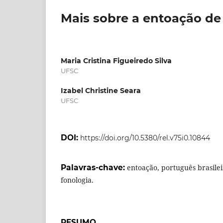
Mais sobre a entoação d
Maria Cristina Figueiredo Silva
UFSC
Izabel Christine Seara
UFSC
DOI:
https://doi.org/10.5380/rel.v75i0.10844
Palavras-chave:
entoação, português brasileir
fonologia.
RESUMO