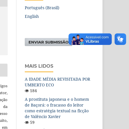
Português (Brasil)
English
ENVIAR SUBMISSÃO
MAIS LIDOS
A IDADE MÉDIA REVISITADA POR
UMBERTO ECO
igos
184
utor,
A prostituta japonesa e o homem
ação
de Baçorá: o fracasso do leitor
e da
como estratégia textual na ficção
esso
de Valêncio Xavier
uito,
59
, em