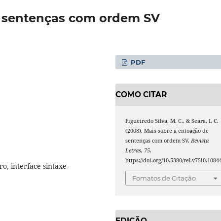
e sentenças com ordem SV
PDF
COMO CITAR
Figueiredo Silva, M. C., & Seara, I. C.
(2008). Mais sobre a entoação de
sentenças com ordem SV.
Revista
Letras
,
75
.
https://doi.org/10.5380/rel.v75i0.1084
o, interface sintaxe-
Fomatos de Citação
EDIÇÃO