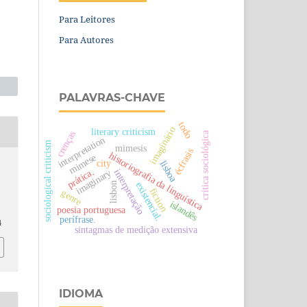
Para Leitores
Para Autores
PALAVRAS-CHAVE
todo
imaginário
literary criticism
crenças
crítica sociológica
interpretation
sociological criticism
mimesis
écfrasis
historiografia da linguística
mimese
city
lisboa
prática.
interpretação
imaginary
existencial.
lisbon
fiction
genre
islandês
poesia portuguesa
perífrase.
4
sintagmas de medição extensiva
IDIOMA