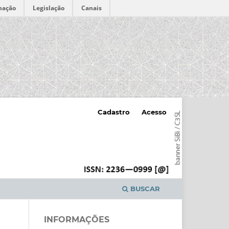
mação
Legislação
Canais
Cadastro
Acesso
BUSCAR
INFORMAÇÕES