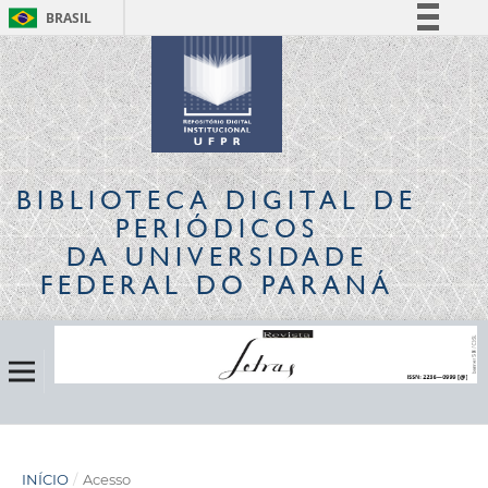
BRASIL
Simplifique!
Comunica BR
Participe
Acesso à informação
Legislação
BIBLIOTECA DIGITAL
DE
Canais
PERIÓDICOS
DA UNIVERSIDADE
FEDERAL DO PARANÁ
INÍCIO
/
Acesso