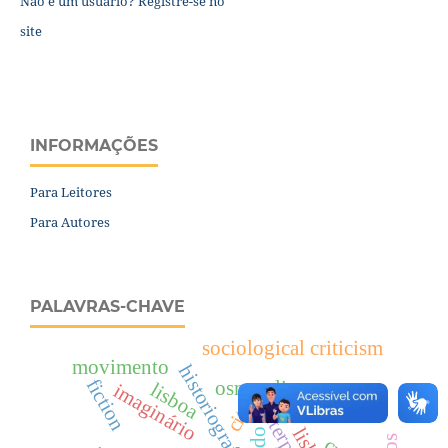
Não é um usuário? Registre-se no
site
INFORMAÇÕES
Para Leitores
Para Autores
PALAVRAS-CHAVE
sociological criticism
movimento
fiction
osman lins
lisboa
imaginário
imaginary
city
todo