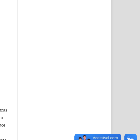
uras
ao
nce
ente