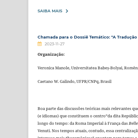
SAIBA MAIS
Chamada para o Dossiê Temático: "A Tradução 
2023-11-27
Organização:
Veronica Manole, Universitatea Babeș-Bolyai, Romên
Caetano W. Galindo, UFPR/CNPq, Brasil
Boa parte das discussões teóricas mais relevantes q
(e idiomas) que constituem o centro”da dita Repúblic
longo do tempo: da Roma Imperial à França das
Belle
Venuti. Nos tempos atuais, contudo, essa centraliza
interesse mais “hegemônicos” apontam para temas e 