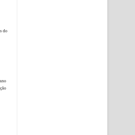
s do
 ano
ação