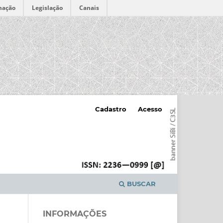
mação
Legislação
Canais
Cadastro
Acesso
BUSCAR
INFORMAÇÕES