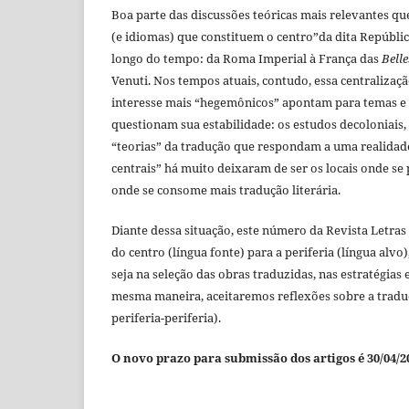
Boa parte das discussões teóricas mais relevantes q
(e idiomas) que constituem o centro”da dita Repúblic
longo do tempo: da Roma Imperial à França das
Belle
Venuti. Nos tempos atuais, contudo, essa centraliza
interesse mais “hegemônicos” apontam para temas e 
questionam sua estabilidade: os estudos decoloniais,
“teorias” da tradução que respondam a uma realidade
centrais” há muito deixaram de ser os locais onde se
onde se consome mais tradução literária.
Diante dessa situação, este número da Revista Letras 
do centro (língua fonte) para a periferia (língua alvo)
seja na seleção das obras traduzidas, nas estratégias
mesma maneira, aceitaremos reflexões sobre a traduç
periferia-periferia).
O novo prazo para submissão dos artigos é 30/04/2