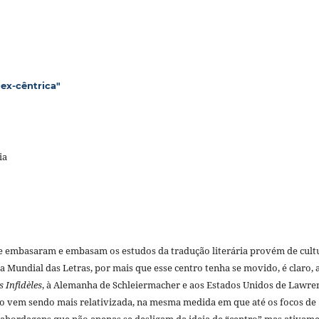
ex-cêntrica"
ia
ue embasaram e embasam os estudos da tradução literária provém de cult
a Mundial das Letras, por mais que esse centro tenha se movido, é claro, 
s Infidèles
, à Alemanha de Schleiermacher e aos Estados Unidos de Lawre
ção vem sendo mais relativizada, na mesma medida em que até os focos de
abordagens que não apenas se desligam da ideia de “centro” mas ativam