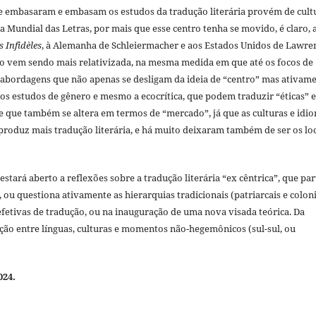
ue embasaram e embasam os estudos da tradução literária provém de cult
a Mundial das Letras, por mais que esse centro tenha se movido, é claro, 
s Infidèles
, à Alemanha de Schleiermacher e aos Estados Unidos de Lawre
ção vem sendo mais relativizada, na mesma medida em que até os focos de
abordagens que não apenas se desligam da ideia de “centro” mas ativam
 os estudos de gênero e mesmo a ecocrítica, que podem traduzir “éticas” e
 que também se altera em termos de “mercado”, já que as culturas e idi
 produz mais tradução literária, e há muito deixaram também de ser os lo
estará aberto a reflexões sobre a tradução literária “ex cêntrica”, que par
, ou questiona ativamente as hierarquias tradicionais (patriarcais e coloni
 efetivas de tradução, ou na inauguração de uma nova visada teórica. Da
ão entre línguas, culturas e momentos não-hegemônicos (sul-sul, ou
024.