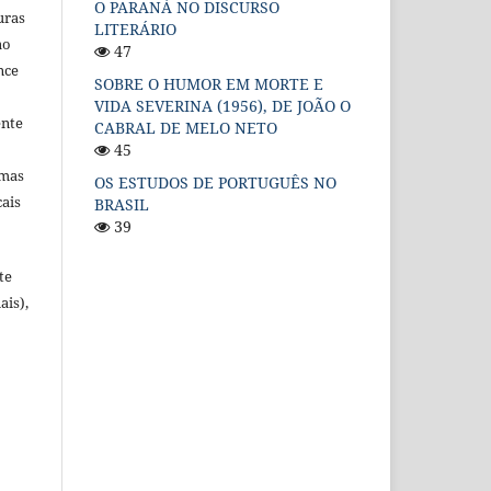
O PARANÁ NO DISCURSO
uras
LITERÁRIO
ao
47
nce
SOBRE O HUMOR EM MORTE E
VIDA SEVERINA (1956), DE JOÃO O
ente
CABRAL DE MELO NETO
45
omas
OS ESTUDOS DE PORTUGUÊS NO
cais
BRASIL
39
te
ais),