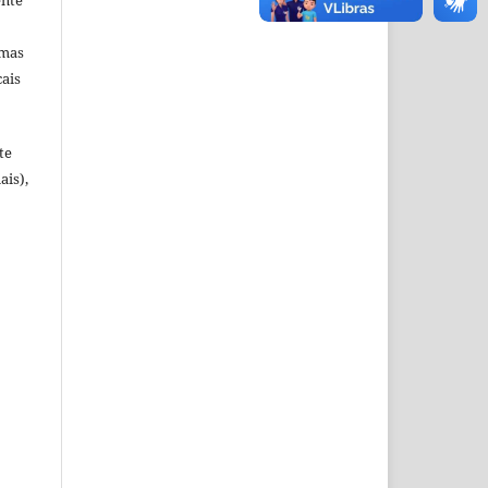
omas
cais
te
ais),