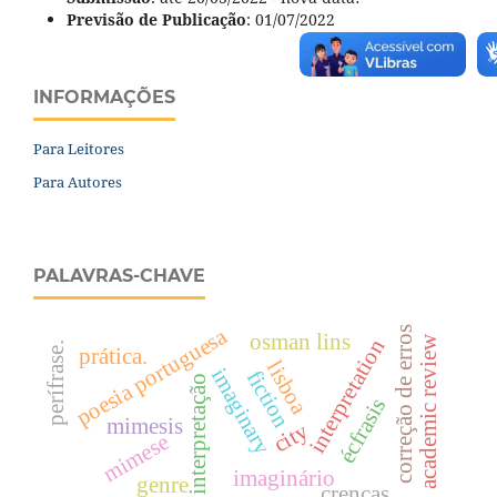
Previsão de Publicação
: 01/07/2022
INFORMAÇÕES
Para Leitores
Para Autores
PALAVRAS-CHAVE
poesia portuguesa
correção de erros
osman lins
academic review
interpretation
perífrase.
prática.
lisboa
imaginary
fiction
interpretação
écfrasis
mimesis
city
mimese
imaginário
genre
crenças