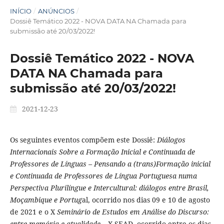
INÍCIO
/
ANÚNCIOS
/
Dossiê Temático 2022 - NOVA DATA NA Chamada para
submissão até 20/03/2022!
Dossiê Temático 2022 - NOVA
DATA NA Chamada para
submissão até 20/03/2022!
2021-12-23
Os seguintes eventos compõem este Dossiê:
Diálogos
Internacionais Sobre a Formação Inicial e Continuada de
Professores de Línguas – Pensando a (trans)Formação inicial
e Continuada de Professores de Língua Portuguesa numa
Perspectiva Plurilíngue e Intercultural:
diálogos entre Brasil,
Moçambique e Portug
al, ocorrido nos dias 09 e 10 de agosto
de 2021 e o X
Seminário de Estudos em Análise do Discurso:
entre memória e atualidade
– X SEAD, ocorrido entre os dias