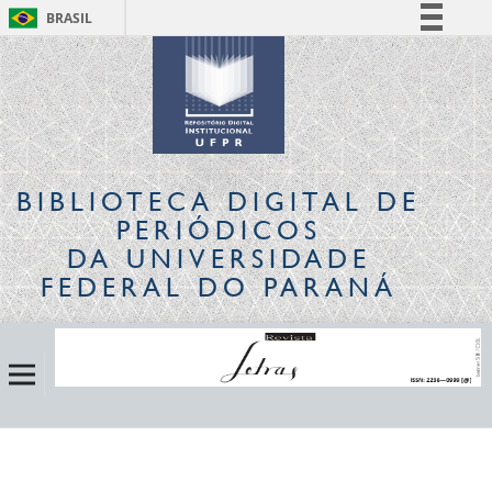
BRASIL
Simplifique!
Comunica BR
Participe
Acesso à informação
Legislação
BIBLIOTECA DIGITAL
DE
Canais
PERIÓDICOS
DA UNIVERSIDADE
FEDERAL DO PARANÁ