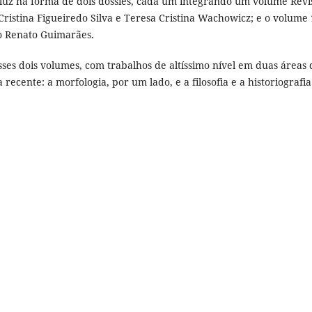
 luz na forma de dois dossiês, cada um integrando um volume Revi
Cristina Figueiredo Silva e Teresa Cristina Wachowicz; e o volume 
io Renato Guimarães.
sses dois volumes, com trabalhos de altíssimo nível em duas áreas 
ecente: a morfologia, por um lado, e a filosofia e a historiografia