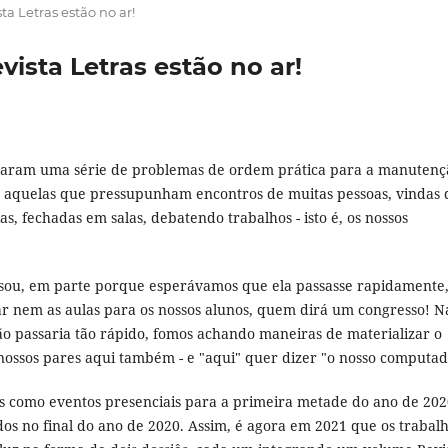
a Letras estão no ar!
ista Letras estão no ar!
ocaram uma série de problemas de ordem prática para a manutenç
ar aquelas que pressupunham encontros de muitas pessoas, vindas 
as, fechadas em salas, debatendo trabalhos - isto é, os nossos
ou, em parte porque esperávamos que ela passasse rapidamente
r nem as aulas para os nossos alunos, quem dirá um congresso! N
o passaria tão rápido, fomos achando maneiras de materializar o
 nossos pares aqui também - e "aqui" quer dizer "o nosso computad
 como eventos presenciais para a primeira metade do ano de 202
os no final do ano de 2020. Assim, é agora em 2021 que os trabal