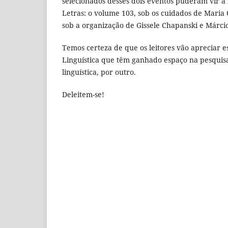
selecionados desses dois eventos puderam vir à
Letras: o volume 103, sob os cuidados de Maria 
sob a organização de Gissele Chapanski e Márc
Temos certeza de que os leitores vão apreciar e
Linguística que têm ganhado espaço na pesquisa r
linguística, por outro.
Deleitem-se!