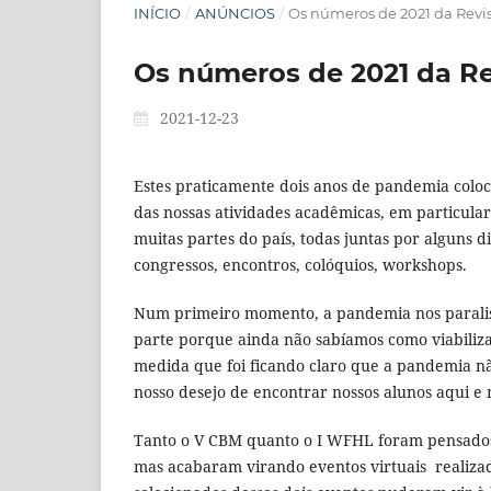
INÍCIO
/
ANÚNCIOS
/
Os números de 2021 da Revist
Os números de 2021 da Rev
2021-12-23
Estes praticamente dois anos de pandemia col
das nossas atividades acadêmicas, em particul
muitas partes do país, todas juntas por alguns di
congressos, encontros, colóquios, workshops.
Num primeiro momento, a pandemia nos paralis
parte porque ainda não sabíamos como viabiliza
medida que foi ficando claro que a pandemia nã
nosso desejo de encontrar nossos alunos aqui e
Tanto o V CBM quanto o I WFHL foram pensados
mas acabaram virando eventos virtuais realizad