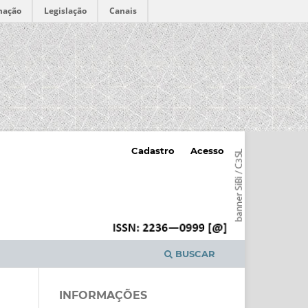
mação
Legislação
Canais
Cadastro
Acesso
BUSCAR
INFORMAÇÕES