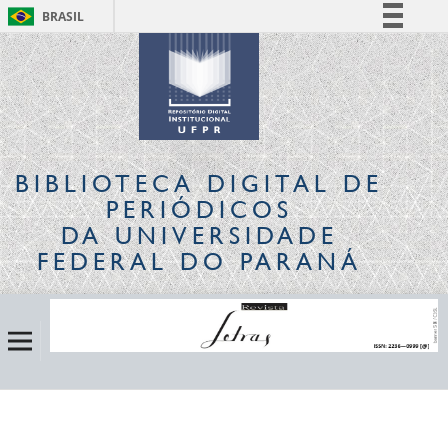
BRASIL
Simplifique!
Comunica BR
Participe
Acesso à informação
Legislação
BIBLIOTECA DIGITAL
DE
Canais
PERIÓDICOS
DA UNIVERSIDADE
FEDERAL DO PARANÁ