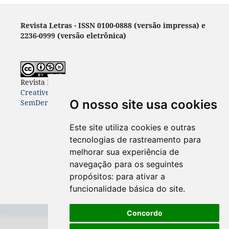
Revista Letras - ISSN 0100-0888 (versão impressa) e
2236-0999 (versão eletrônica)
Revista Letras
está licenciada com uma Licença
Creative Commons Atribuição-NãoComercial-
O nosso site usa cookies
SemDerivações 4.0 Internacional
.
Este site utiliza cookies e outras
tecnologias de rastreamento para
melhorar sua experiência de
navegação para os seguintes
propósitos:
para ativar a
funcionalidade básica do site
.
Concordo