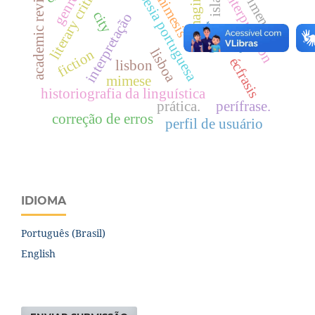
literary criticism
imaginário
movimento
academic review
poesia portuguesa
interpretation
mimesis
genre
city
interpretação
todo
imaginary
lisboa
fiction
écfrasis
lisbon
mimese
historiografia da linguística
prática.
perífrase.
correção de erros
perfil de usuário
IDIOMA
Português (Brasil)
English