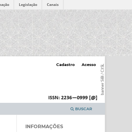
mação
Legislação
Canais
Cadastro
Acesso
BUSCAR
INFORMAÇÕES