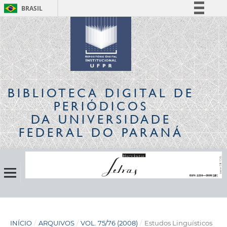
BRASIL
Simplifique!
Comunica BR
Participe
Acesso à informação
Legislação
BIBLIOTECA DIGITAL
DE
Canais
PERIÓDICOS
DA UNIVERSIDADE
FEDERAL DO PARANÁ
INÍCIO
/
ARQUIVOS
/
VOL. 75/76 (2008)
/
Estudos Linguísticos