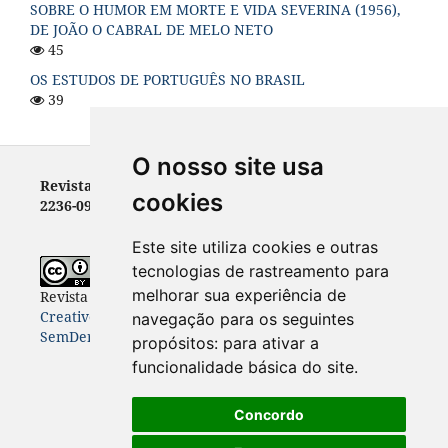
SOBRE O HUMOR EM MORTE E VIDA SEVERINA (1956),
DE JOÃO O CABRAL DE MELO NETO
45
OS ESTUDOS DE PORTUGUÊS NO BRASIL
39
O nosso site usa
Revista Letras - ISSN 0100-0888 (versão impressa) e
cookies
2236-0999 (versão eletrônica)
Este site utiliza cookies e outras
tecnologias de rastreamento para
melhorar sua experiência de
Revista Letras
está licenciada com uma Licença
Creative Commons Atribuição-NãoComercial-
navegação para os seguintes
SemDerivações 4.0 Internacional
.
propósitos:
para ativar a
funcionalidade básica do site
.
Concordo