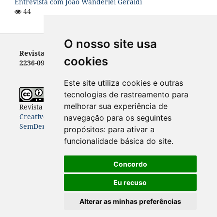
Entrevista com João Wanderlei Geraldi
44
O nosso site usa
Revista Letras - ISSN 0100-0888 (versão impressa) e
cookies
2236-0999 (versão eletrônica)
Este site utiliza cookies e outras
tecnologias de rastreamento para
melhorar sua experiência de
Revista Letras
está licenciada com uma Licença
Creative Commons Atribuição-NãoComercial-
navegação para os seguintes
SemDerivações 4.0 Internacional
.
propósitos:
para ativar a
funcionalidade básica do site
.
Concordo
Eu recuso
Alterar as minhas preferências