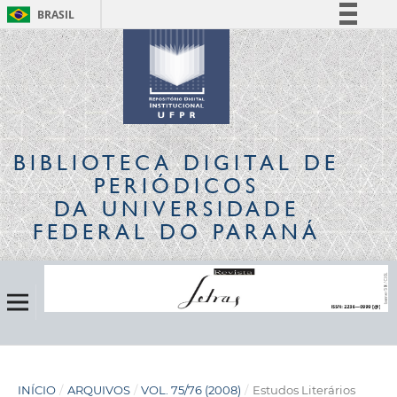
BRASIL
Simplifique!
Comunica BR
Participe
Acesso à informação
Legislação
BIBLIOTECA DIGITAL
DE
Canais
PERIÓDICOS
DA UNIVERSIDADE
FEDERAL DO PARANÁ
INÍCIO
/
ARQUIVOS
/
VOL. 75/76 (2008)
/
Estudos Literários