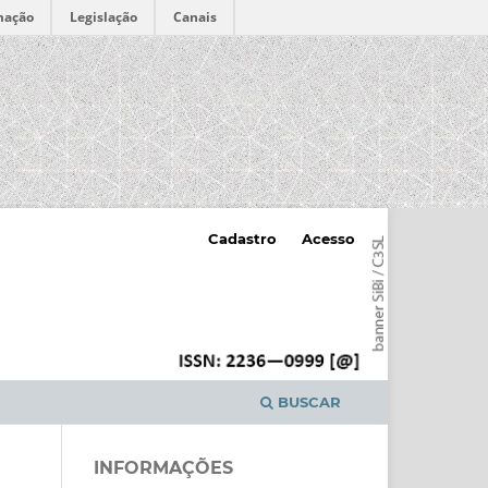
mação
Legislação
Canais
Cadastro
Acesso
BUSCAR
INFORMAÇÕES