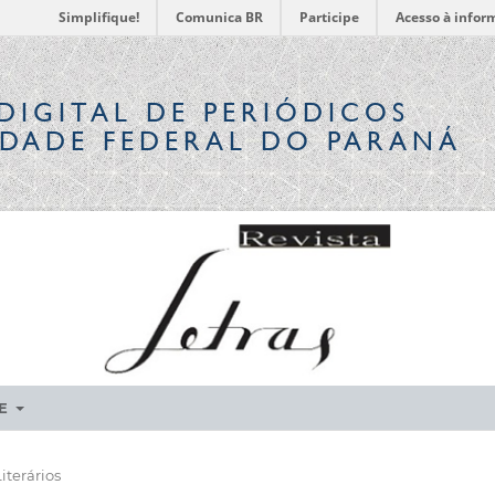
Simplifique!
Comunica BR
Participe
Acesso à infor
DIGITAL
DE PERIÓDICOS
IDADE FEDERAL DO PARANÁ
RE
iterários