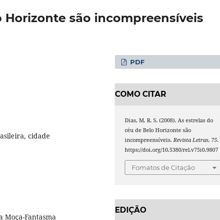
o Horizonte são incompreensíveis
PDF
COMO CITAR
Dias, M. R. S. (2008). As estrelas do
céu de Belo Horizonte são
asileira, cidade
incompreensíveis.
Revista Letras
,
75
.
https://doi.org/10.5380/rel.v75i0.9807
Fomatos de Citação
EDIÇÃO
 da Moça-Fantasma