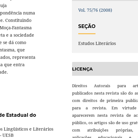
cuja
Vol. 75/76 (2008)
espondência numa
e. Constituindo
SEÇÃO
 Moça-Fantasma
ta e a sociedade
e se dá como
Estudos Literários
antasma, que
cados, representa
na que entra
LICENÇA
ade.
Direitos Autorais para art
publicados nesta revista são do a
com direitos de primeira public
para a revista. Em virtud
de Estadual do
aparecerem nesta revista de ac
público, os artigos são de uso grat
 Lingüísticos e Literários
com atribuições próprias
 - UESB
aplicações educacionais e 