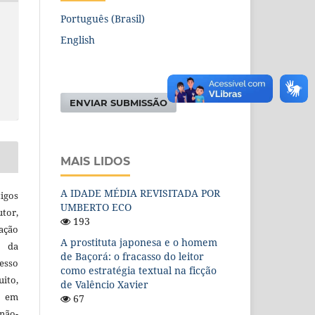
Português (Brasil)
English
ENVIAR SUBMISSÃO
MAIS LIDOS
A IDADE MÉDIA REVISITADA POR
igos
UMBERTO ECO
utor,
193
ação
A prostituta japonesa e o homem
e da
de Baçorá: o fracasso do leitor
esso
como estratégia textual na ficção
uito,
de Valêncio Xavier
, em
67
não-