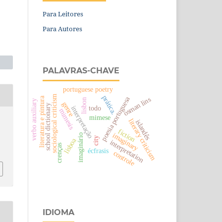
Para Leitores
Para Autores
PALAVRAS-CHAVE
portuguese poetry
sociological criticism
prática.
poesia portuguesa
literatura e pintura
osman lins
lisbon
verbo auxiliary
genre
school dictionary
todo
interpretação
mimesis
mimese
literary criticism
islandês
fiction
imaginary
imaginário
city
lisboa
interpretation
crenças
écfrasis
controle
IDIOMA