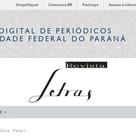
Simplifique!
Comunica BR
Participe
Acesso à infor
DIGITAL
DE PERIÓDICOS
IDADE FEDERAL DO PARANÁ
RE
fúria - Parte I