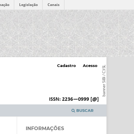
mação
Legislação
Canais
Cadastro
Acesso
BUSCAR
INFORMAÇÕES