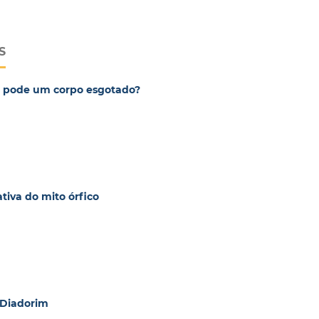
S
ue pode um corpo esgotado?
tiva do mito órfico
 Diadorim