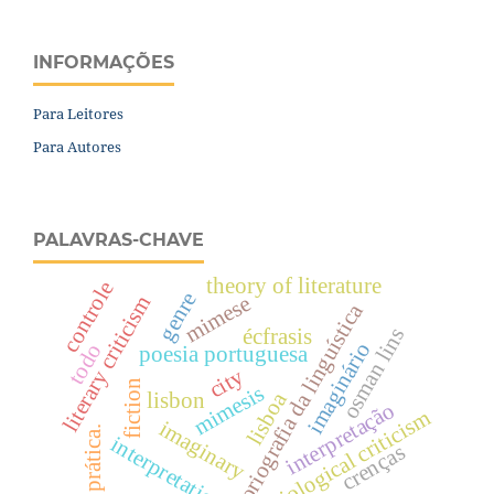
INFORMAÇÕES
Para Leitores
Para Autores
PALAVRAS-CHAVE
theory of literature
controle
genre
literary criticism
mimese
historiografia da linguística
osman lins
écfrasis
imaginário
todo
poesia portuguesa
city
fiction
mimesis
lisboa
lisbon
interpretação
sociological criticism
imaginary
prática.
interpretation
crenças