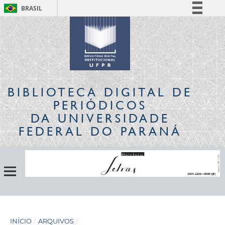
BRASIL
Simplifique!
Comunica BR
Participe
Acesso à informação
Legislação
BIBLIOTECA DIGITAL
DE
Canais
PERIÓDICOS
DA UNIVERSIDADE
FEDERAL DO PARANÁ
INÍCIO
/
ARQUIVOS
/