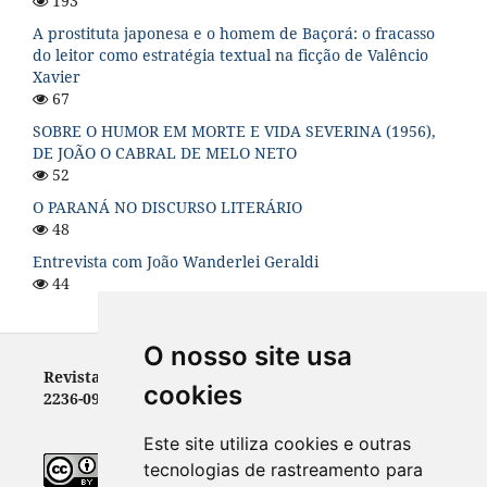
193
A prostituta japonesa e o homem de Baçorá: o fracasso
do leitor como estratégia textual na ficção de Valêncio
Xavier
67
SOBRE O HUMOR EM MORTE E VIDA SEVERINA (1956),
DE JOÃO O CABRAL DE MELO NETO
52
O PARANÁ NO DISCURSO LITERÁRIO
48
Entrevista com João Wanderlei Geraldi
44
O nosso site usa
Revista Letras - ISSN 0100-0888 (versão impressa) e
cookies
2236-0999 (versão eletrônica)
Este site utiliza cookies e outras
tecnologias de rastreamento para