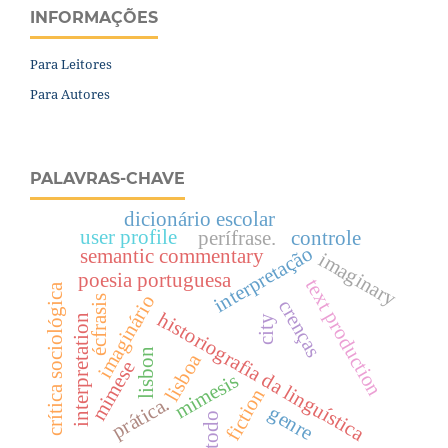
INFORMAÇÕES
Para Leitores
Para Autores
PALAVRAS-CHAVE
dicionário escolar
user profile
perífrase.
controle
interpretação
semantic commentary
imaginary
poesia portuguesa
text production
crítica sociológica
imaginário
écfrasis
crenças
historiografia da linguística
interpretation
city
lisbon
lisboa
mimese
mimesis
fiction
prática.
genre
todo