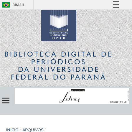
BRASIL
Simplifique!
Comunica BR
Participe
Acesso à informação
Legislação
BIBLIOTECA DIGITAL
DE
Canais
PERIÓDICOS
DA UNIVERSIDADE
FEDERAL DO PARANÁ
INÍCIO
/
ARQUIVOS
/