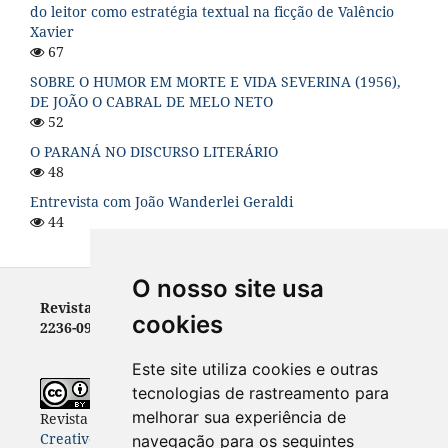
do leitor como estratégia textual na ficção de Valêncio
Xavier
67
SOBRE O HUMOR EM MORTE E VIDA SEVERINA (1956),
DE JOÃO O CABRAL DE MELO NETO
52
O PARANÁ NO DISCURSO LITERÁRIO
48
Entrevista com João Wanderlei Geraldi
44
O nosso site usa
Revista Letras - ISSN 0100-0888 (versão impressa) e
cookies
2236-0999 (versão eletrônica)
Este site utiliza cookies e outras
tecnologias de rastreamento para
melhorar sua experiência de
Revista Letras
está licenciada com uma Licença
Creative Commons Atribuição-NãoComercial-
navegação para os seguintes