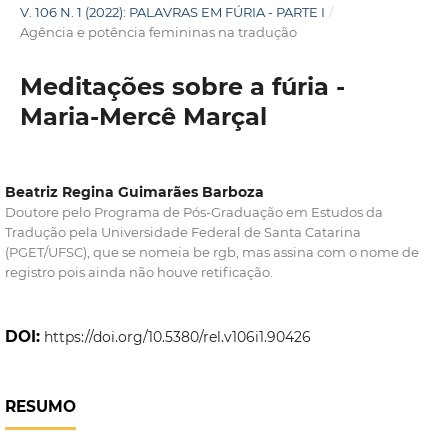
V. 106 N. 1 (2022): PALAVRAS EM FÚRIA - PARTE I
/
Agência e potência femininas na tradução
Meditações sobre a fúria -
Maria-Mercê Marçal
Beatriz Regina Guimarães Barboza
Doutore pelo Programa de Pós-Graduação em Estudos da
Tradução pela Universidade Federal de Santa Catarina
(PGET/UFSC), que se nomeia be rgb, mas assina com o nome de
registro pois ainda não houve retificação.
DOI:
https://doi.org/10.5380/rel.v106i1.90426
RESUMO