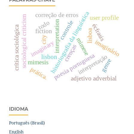
historiografia da linguística
correção de erros
sociological criticism
user profile
interpretation
todo
controle
écfrasis
crítica sociológica
lisboa
fiction
city
mimese
imaginário
imaginary
crenças
poesia portuguesa
interpretação
lisbon
genre
mimesis
prática.
adjetivo adverbial
IDIOMA
Português (Brasil)
English