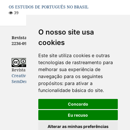
OS ESTUDOS DE PORTUGUÊS NO BRASIL
39
O nosso site usa
Revista Letras - ISSN 0100-0888 (versão impressa) e
cookies
2236-0999 (versão eletrônica)
Este site utiliza cookies e outras
tecnologias de rastreamento para
melhorar sua experiência de
Revista Letras
está licenciada com uma Licença
Creative Commons Atribuição-NãoComercial-
navegação para os seguintes
SemDerivações 4.0 Internacional
.
propósitos:
para ativar a
funcionalidade básica do site
.
Concordo
Eu recuso
Alterar as minhas preferências