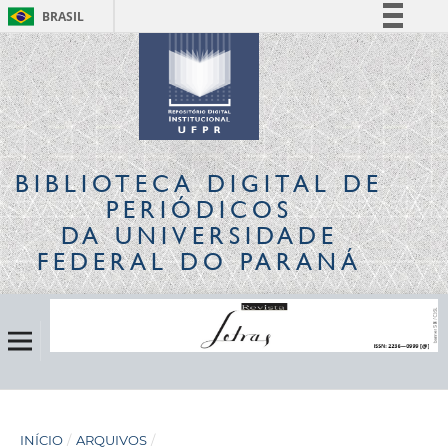
BRASIL
Simplifique!
Comunica BR
Participe
Acesso à informação
Legislação
BIBLIOTECA DIGITAL
DE
Canais
PERIÓDICOS
DA UNIVERSIDADE
FEDERAL DO PARANÁ
INÍCIO
/
ARQUIVOS
/