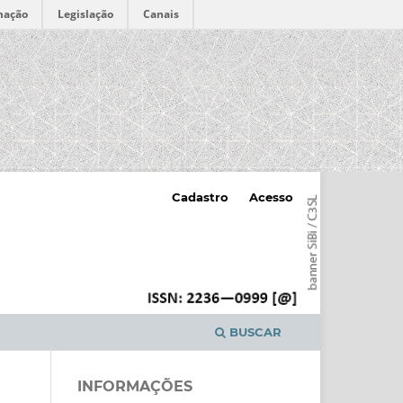
mação
Legislação
Canais
Cadastro
Acesso
BUSCAR
INFORMAÇÕES