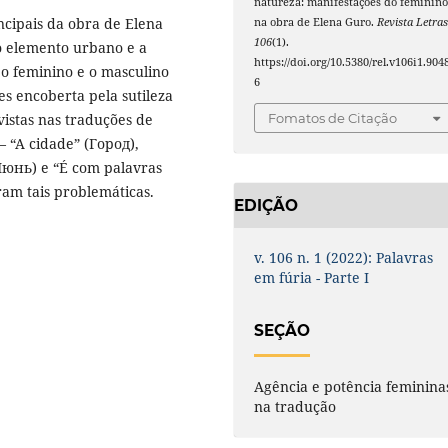
natureza: manifestações do feminin
ncipais da obra de Elena
na obra de Elena Guro.
Revista Letra
106
(1).
 o elemento urbano e a
https://doi.org/10.5380/rel.v106i1.904
 o feminino e o masculino
6
s encoberta pela sutileza
vistas nas traduções de
Fomatos de Citação
 “A cidade” (Город),
Июнь) e “É com palavras
ram tais problemáticas.
EDIÇÃO
v. 106 n. 1 (2022): Palavras
em fúria - Parte I
SEÇÃO
Agência e potência feminina
na tradução