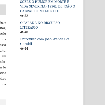
SOBRE O HUMOR EM MORTE E
VIDA SEVERINA (1956), DE JOÃO O
CABRAL DE MELO NETO
52
igos
O PARANÁ NO DISCURSO
LITERÁRIO
utor,
48
ação
Entrevista com João Wanderlei
e da
Geraldi
esso
44
uito,
, em
não-
ssão
cados
itos
o de