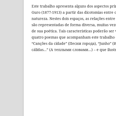
Este trabalho apresenta alguns dos aspectos pri
Guro (1877-1913) a partir das dicotomias entre
natureza. Nestes dois espaços, as relações entre
são representadas de forma diversa, muitas veze
de sua poética. Tais características poderão ser 
quatro poemas que acompanham este trabalho –
“Canções da cidade” (Песни города), “Junho” (
cálidas...” (А теплыми словами...) – e que ilust