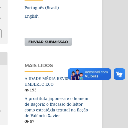
o
s
,
Português (Brasil)
English
8
ENVIAR SUBMISSÃO
MAIS LIDOS
A IDADE MÉDIA REVISITADA POR
UMBERTO ECO
193
A prostituta japonesa e o homem
de Baçorá: o fracasso do leitor
como estratégia textual na ficção
s
de Valêncio Xavier
67