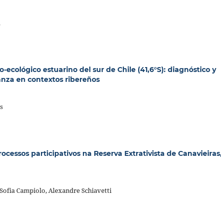
a
o-ecológico estuarino del sur de Chile (41,6°S): diagnóstico y
anza en contextos ribereños
s
essos participativos na Reserva Extrativista de Canavieiras
 Sofia Campiolo, Alexandre Schiavetti