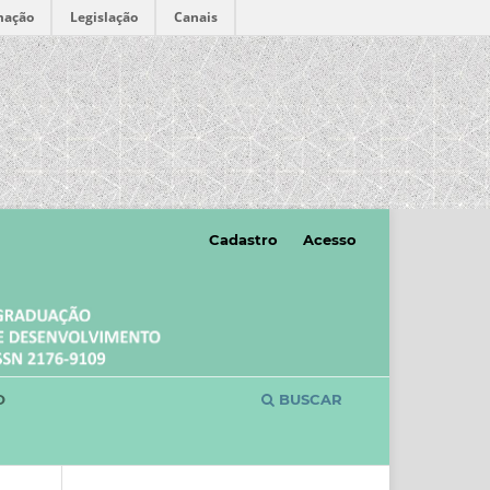
mação
Legislação
Canais
Cadastro
Acesso
O
BUSCAR