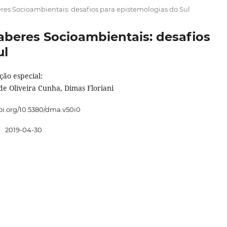
beres Socioambientais: desafios para epistemologias do Sul
 Saberes Socioambientais: desafios
ul
ção especial:
de Oliveira Cunha, Dimas Floriani
doi.org/10.5380/dma.v50i0
:
2019-04-30