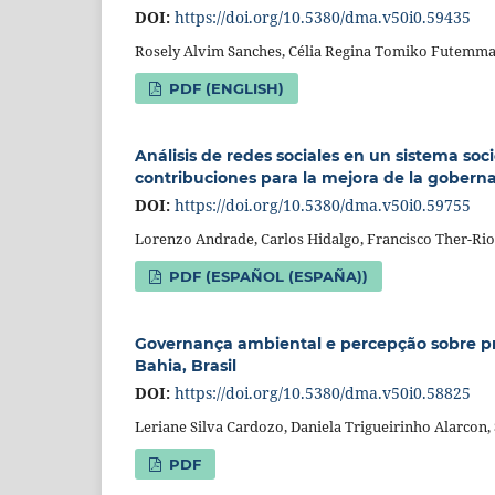
DOI:
https://doi.org/10.5380/dma.v50i0.59435
Rosely Alvim Sanches, Célia Regina Tomiko Futemm
PDF (ENGLISH)
Análisis de redes sociales en un sistema soci
contribuciones para la mejora de la gobern
DOI:
https://doi.org/10.5380/dma.v50i0.59755
Lorenzo Andrade, Carlos Hidalgo, Francisco Ther-Rio
PDF (ESPAÑOL (ESPAÑA))
Governança ambiental e percepção sobre proc
Bahia, Brasil
DOI:
https://doi.org/10.5380/dma.v50i0.58825
Leriane Silva Cardozo, Daniela Trigueirinho Alarcon,
PDF