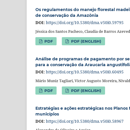
Os regulamentos do manejo florestal madei
de conservação da Amazônia
DOI:
https://doi.org/10.5380/dma.v50i0.59795
Jéssica dos Santos Pacheco, Claudia de Barros Azev
PDF
PDF (ENGLISH)
Análise de programas de pagamento por servi
para a conservação da Araucaria angustifoli
DOI:
https://doi.org/10.5380/dma.v50i0.60495
Mário Muniz Tagliari, Victor Augusto Moreira, Nival
PDF
PDF (ENGLISH)
Estratégias e ações estratégicas nos Planos
municípios
DOI:
https://doi.org/10.5380/dma.v50i0.58967
Alexandre de Oliveira e Aguiar