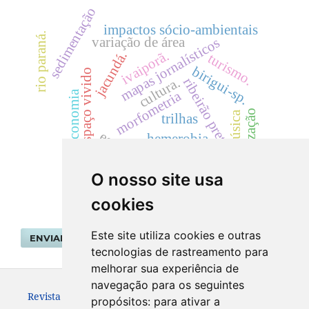
sedimentação
impactos sócio-ambientais
rio paraná.
variação de área
mapas jornalísticos
ivaiporã.
jacundá.
turismo.
birigui-sp.
espaço vivido
cultura.
ribeirão preto.
morfometria
geoeconomia
tribalização
música
trilhas
escola
hemerobia.
dinâmica
O nosso site usa
cookies
Este site utiliza cookies e outras
ENVIAR SUBMISSÃO
tecnologias de rastreamento para
melhorar sua experiência de
navegação para os seguintes
Revista Geografar ISSN: 1981-089X
propósitos:
para ativar a