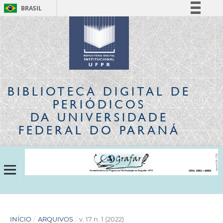
BRASIL
Simplifique!
Comunica BR
Participe
Acesso à informação
Legislação
BIBLIOTECA DIGITAL
DE
Canais
PERIÓDICOS
DA UNIVERSIDADE
FEDERAL DO PARANÁ
INÍCIO
/
ARQUIVOS
/
v. 17 n. 1 (2022)