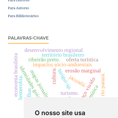
Para Autores
Para Bibliotecários
PALAVRAS-CHAVE
desenvolvimento regional.
território brasileiro
economia brasileira
ribeirão preto.
oferta turística
impactos sócio-ambientais
identidades goianas.
cultura.
erosão marginal
birigui-sp.
mapas jornalísticos
rio paraná.
jacundá.
hemerobia.
espaço vivido
música
trilhas
turismo.
escola
wetlands
O nosso site usa