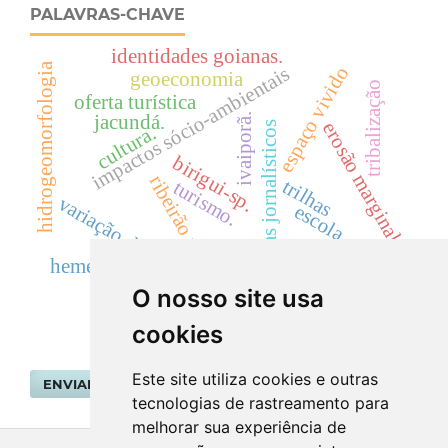
PALAVRAS-CHAVE
identidades goianas.
hidrogeomorfologia
espaço vivido
impactos sócio-ambientais
geoeconomia
tribalização
oferta turística
ivaiporã.
jacundá.
erosão marginal
mapas jornalísticos
cultura.
birigui-sp.
ribeirão preto.
trilhas
turismo.
variação de área
escola
música
hemerobia.
O nosso site usa
cookies
Este site utiliza cookies e outras
ENVIAR SUBMISSÃO
tecnologias de rastreamento para
melhorar sua experiência de