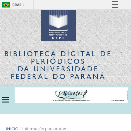
BRASIL
Simplifique!
Comunica BR
Participe
Acesso à informação
Legislação
BIBLIOTECA DIGITAL
DE
Canais
PERIÓDICOS
DA UNIVERSIDADE
FEDERAL DO PARANÁ
INÍCIO
/
Informação para Autores